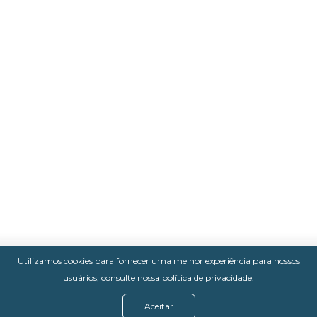
Utilizamos cookies para fornecer uma melhor experiência para nossos
usuários, consulte nossa
política de privacidade
.
Aceitar