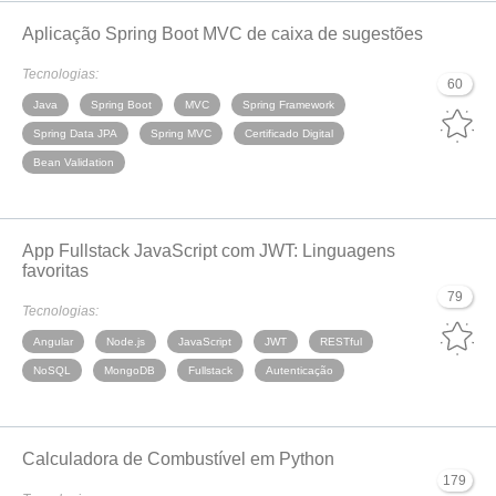
Aplicação Spring Boot MVC de caixa de sugestões
Tecnologias:
60
Java
Spring Boot
MVC
Spring Framework
Spring Data JPA
Spring MVC
Certificado Digital
Bean Validation
App Fullstack JavaScript com JWT: Linguagens
favoritas
79
Tecnologias:
Angular
Node.js
JavaScript
JWT
RESTful
NoSQL
MongoDB
Fullstack
Autenticação
Calculadora de Combustível em Python
179