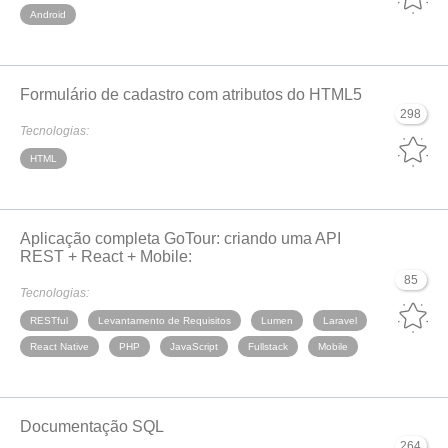
Android
Formulário de cadastro com atributos do HTML5
298
Tecnologias:
HTML
Aplicação completa GoTour: criando uma API
REST + React + Mobile:
85
Tecnologias:
RESTful
Levantamento de Requisitos
Lumen
Laravel
React Native
PHP
JavaScript
Fullstack
Mobile
Documentação SQL
264