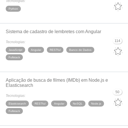
Tecnologias:
Python
Sistema de cadastro de lembretes com Angular
114
Tecnologias:
JavaScript
Angular
RESTful
Banco de Dados
Fullstack
Aplicação de busca de filmes (IMDb) em Node.js e
Elasticsearch
50
Tecnologias:
Elasticsearch
RESTful
Angular
NoSQL
Node.js
Fullstack