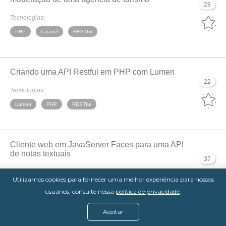
28
Tecnologias:
PHP
Laravel
RESTful
Criando uma API Restful em PHP com Lumen
22
Tecnologias:
Lumen
PHP
RESTful
Cliente web em JavaServer Faces para uma API
de notas textuais
37
Tecnologias:
Utilizamos cookies para fornecer uma melhor experiência para nossos
JSF
Jersey
Java
RESTful
usuários, consulte nossa
política de privacidade
.
Aceitar