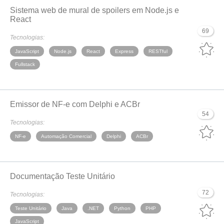
Sistema web de mural de spoilers em Node.js e
React
69
Tecnologias:
JavaScript
Node.js
React
Express
RESTful
Fullstack
Emissor de NF-e com Delphi e ACBr
54
Tecnologias:
NF-e
Automação Comercial
Delphi
ACBr
Documentação Teste Unitário
72
Tecnologias:
Teste Unitário
Java
.NET
Python
PHP
JavaScript