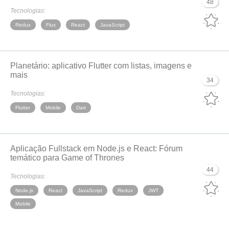
48
Tecnologias:
Redux
Flux
React
JavaScript
Planetário: aplicativo Flutter com listas, imagens e
mais
34
Tecnologias:
Flutter
Mobile
Dart
Aplicação Fullstack em Node.js e React: Fórum
temático para Game of Thrones
44
Tecnologias:
Node.js
React
JavaScript
Redux
JWT
Mobile