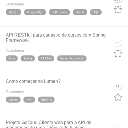
Tecnologias:
MySQL
PostgreSQL
SQL Server
Oracle
SQL
API RESTful para cadastro de cursos com Spring
Framework
65
Tecnologias:
Java
Spring
RESTful
Spring Framework
Como começar no Lumen?
25
Tecnologias:
Lumen
PHP
RESTful
Projeto GoTour: Cliente web para a API de
moderação de uma agência de turismo