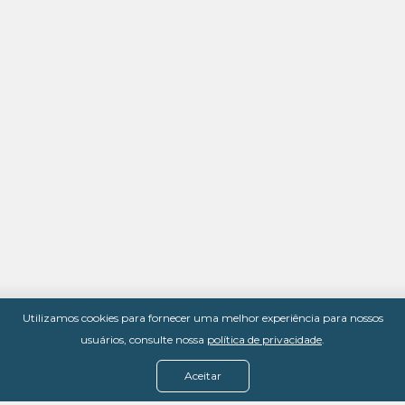
Utilizamos cookies para fornecer uma melhor experiência para nossos
usuários, consulte nossa
política de privacidade
.
Aceitar