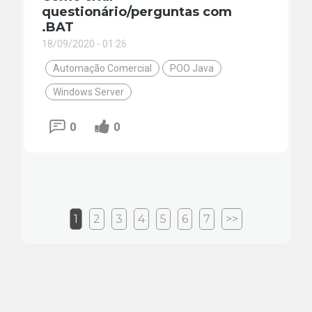
questionário/perguntas com
.BAT
18/09/2020 - 01:26
Automação Comercial
POO Java
Windows Server
0
0
1
2
3
4
5
6
7
>>