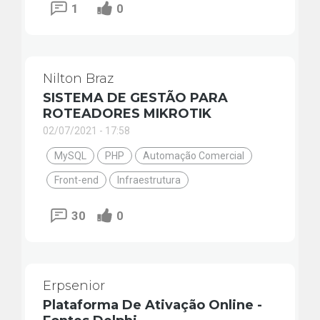
1
0
Nilton Braz
SISTEMA DE GESTÃO PARA
ROTEADORES MIKROTIK
02/07/2021 - 17:58
MySQL
PHP
Automação Comercial
Front-end
Infraestrutura
30
0
Erpsenior
Plataforma De Ativação Online -