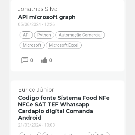
Jonathas Silva
API microsoft graph
05/06/2024 - 12:26
API
Python
Automação Comercial
Microsoft
Microsoft Excel
0
0
Eurico Júnior
Codigo fonte Sistema Food NFe
NFCe SAT TEF Whatsapp
Cardapio digital Comanda
Android
21/03/2024 - 10:03