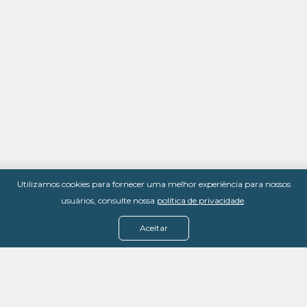
Utilizamos cookies para fornecer uma melhor experiência para nossos
usuários, consulte nossa
política de privacidade
.
Aceitar
Menu