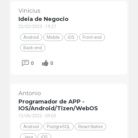
Vinicius
Ideia de Negocio
22/02/2023 - 19:27
Android
Mobile
iOS
Front-end
Back-end
0
0
Antonio
Programador de APP -
IOS/Android/Tizen/WebOS
15/06/2022 - 09:03
Android
PostgreSQL
React Native
Java
iOS