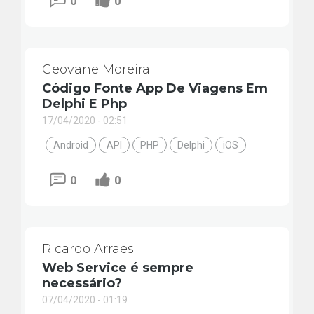
0
0
Geovane Moreira
Código Fonte App De Viagens Em
Delphi E Php
17/04/2020 - 02:51
Android
API
PHP
Delphi
iOS
0
0
Ricardo Arraes
Web Service é sempre
necessário?
07/04/2020 - 01:19