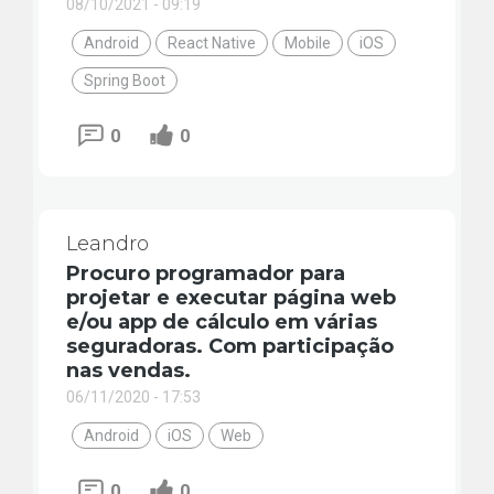
08/10/2021 - 09:19
Android
React Native
Mobile
iOS
Spring Boot
0
0
Leandro
Procuro programador para
projetar e executar página web
e/ou app de cálculo em várias
seguradoras. Com participação
nas vendas.
06/11/2020 - 17:53
Android
iOS
Web
0
0