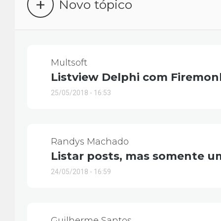
+
Novo tópico
Multsoft
Listview Delphi com Firemon
25/05/2018 - 16:53
Randys Machado
Listar posts, mas somente
24/05/2018 - 16:59
Guilherme Santos