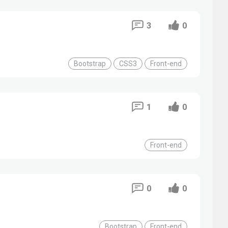
3
0
Bootstrap
CSS3
Front-end
1
0
Front-end
0
0
Bootstrap
Front-end