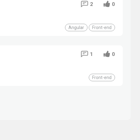
2
0
Angular
Front-end
1
0
Front-end