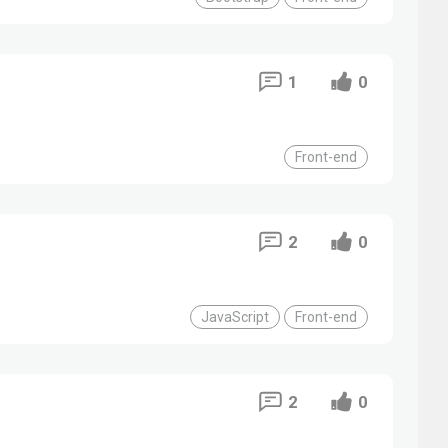
1
0
Front-end
2
0
JavaScript
Front-end
2
0