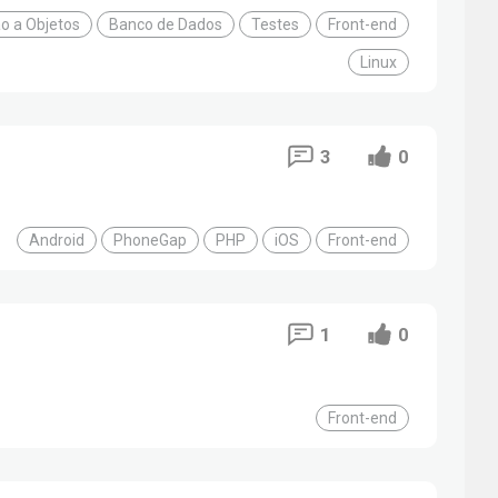
o a Objetos
Banco de Dados
Testes
Front-end
Linux
3
0
Android
PhoneGap
PHP
iOS
Front-end
1
0
Front-end