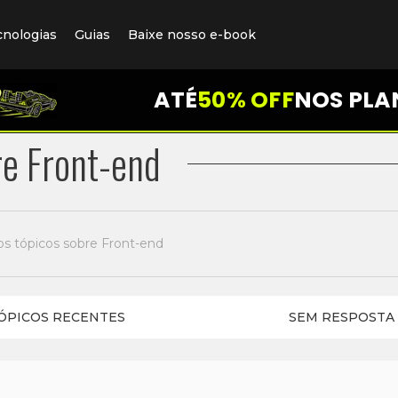
cnologias
Guias
Baixe nosso e-book
ATÉ
50% OFF
NOS PLA
re Front-end
os tópicos sobre Front-end
ÓPICOS RECENTES
SEM RESPOSTA