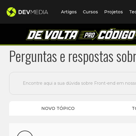
Artigos
Cursos
Projetos
Te
Perguntas e respostas sob
Encontre aqui a sua dúvida sobre Front-end em noss
NOVO TÓPICO
T