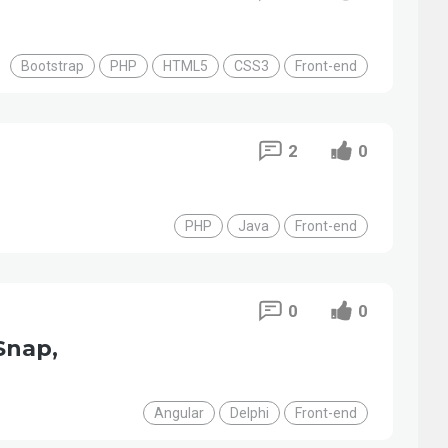
Bootstrap
PHP
HTML5
CSS3
Front-end
2
0
PHP
Java
Front-end
0
0
Snap,
Angular
Delphi
Front-end