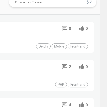
0
0
Delphi
Mobile
Front-end
2
0
PHP
Front-end
4
0