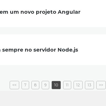
 em um novo projeto Angular
 sempre no servidor Node.js
<<
7
8
9
10
11
12
13
>>