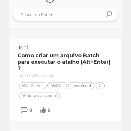
Joel
Como criar um arquivo Batch
para executar o atalho (Alt+Enter)
?
15/11/2016 - 16:53
SQL Server
MySQL
JavaScript
C
Windows Universal
0
0