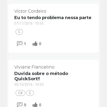
Victor Cordeiro
Eu to tendo problema nessa parte
07/11/2016 - 10:55
C
1
0
Viviane Francelino
Duvida sobre o método
QuickSort!!
30/10/2016 - 10:53
C#
C
0
0