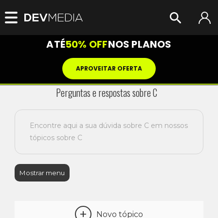
ATÉ
50% OFF
NOS PLANOS
APROVEITAR OFERTA
Perguntas e respostas sobre C
Encontre aqui a sua dúvida sobre C em nossos
tópicos sobre C
Mostrar menu
+
Novo tópico