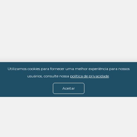
Utilizamos cookies para fornecer uma melhor experiência para nossos
usuários, consulte nossa
política de privacidade
.
Aceitar
Menu
Assine agora
Casos de sucesso