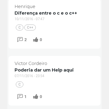
Henrique
Diferença entre o c e o c++
10/11/2016 - 07:47
C
C++
2
0
Victor Cordeiro
Poderia dar um Help aqui
07/11/2016 - 23:54
C
1
0