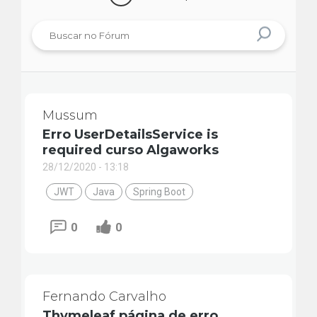
Mussum
Erro UserDetailsService is
required curso Algaworks
28/12/2020 - 13:18
JWT
Java
Spring Boot
0
0
Fernando Carvalho
Thymeleaf página de erro.