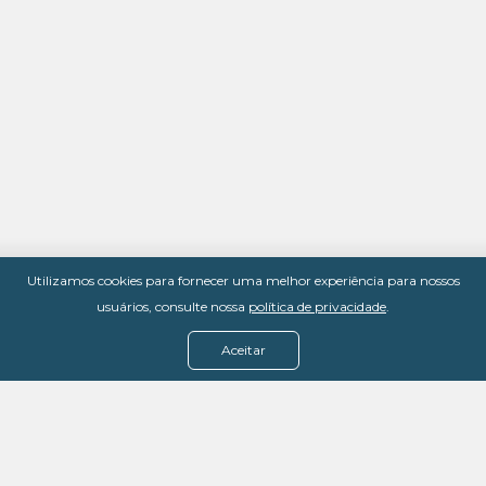
Utilizamos cookies para fornecer uma melhor experiência para nossos
usuários, consulte nossa
política de privacidade
.
Aceitar
Menu