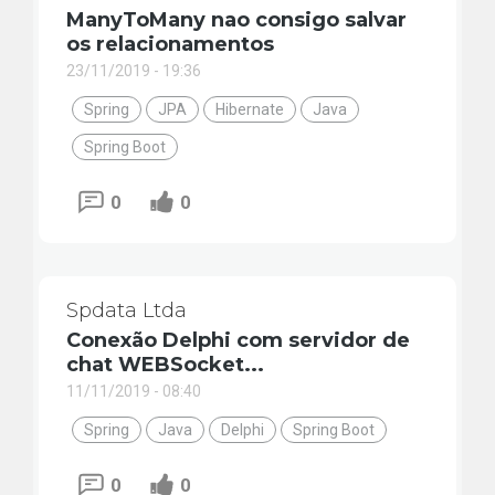
ManyToMany nao consigo salvar
os relacionamentos
23/11/2019 - 19:36
Spring
JPA
Hibernate
Java
Spring Boot
0
0
Spdata Ltda
Conexão Delphi com servidor de
chat WEBSocket...
11/11/2019 - 08:40
Spring
Java
Delphi
Spring Boot
0
0