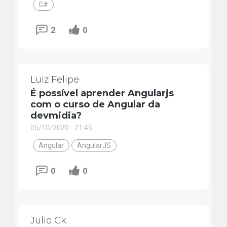
C#
2
0
Luiz Felipe
É possível aprender Angularjs
com o curso de Angular da
devmidia?
05/10/2020 - 21:45
Angular
AngularJS
0
0
Julio Ck