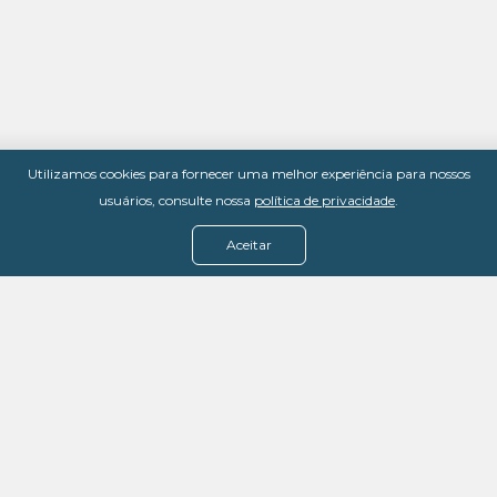
Utilizamos cookies para fornecer uma melhor experiência para nossos
usuários, consulte nossa
política de privacidade
.
Aceitar
Menu
Assine agora
Casos de sucesso
Baixe nosso e-book
Quem somos
FAQ - Fale conosco
Política de privacidade
Termos de uso