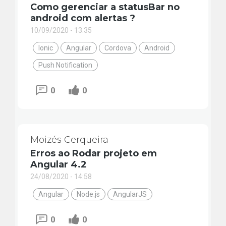
Como gerenciar a statusBar no
android com alertas ?
10/09/2020 - 13:35
Ionic
Angular
Cordova
Android
Push Notification
0
0
Moizés Cerqueira
Erros ao Rodar projeto em
Angular 4.2
24/08/2020 - 14:58
Angular
Node.js
AngularJS
0
0