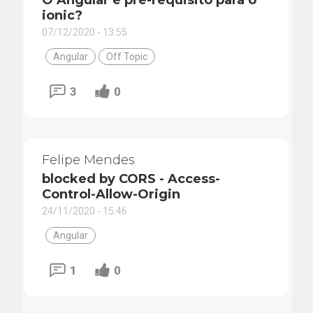
O Angular é pré-requisito para o
ionic?
07/12/2020 - 13:55
Angular
Off Topic
3
0
Felipe Mendes
blocked by CORS - Access-
Control-Allow-Origin
24/11/2020 - 15:46
Angular
1
0