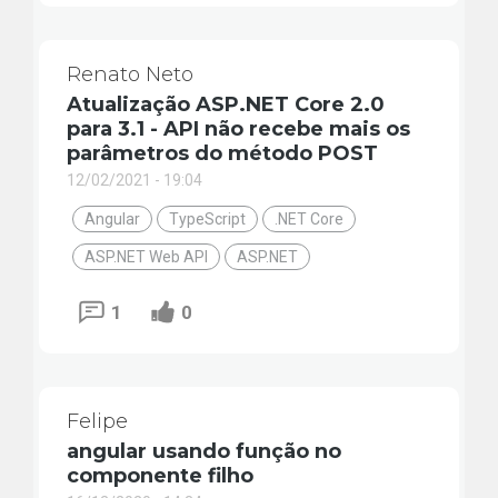
Renato Neto
Atualização ASP.NET Core 2.0
para 3.1 - API não recebe mais os
parâmetros do método POST
12/02/2021 - 19:04
Angular
TypeScript
.NET Core
ASP.NET Web API
ASP.NET
1
0
Felipe
angular usando função no
componente filho