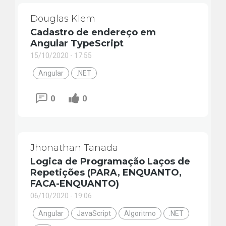
Douglas Klem
Cadastro de endereço em
Angular TypeScript
15/10/2020 - 17:55
Angular
.NET
0
0
Jhonathan Tanada
Logica de Programação Laços de
Repetições (PARA, ENQUANTO,
FACA-ENQUANTO)
06/10/2020 - 19:06
Angular
JavaScript
Algoritmo
.NET