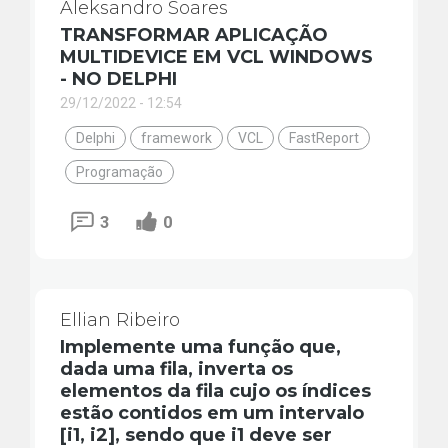
Aleksandro Soares
TRANSFORMAR APLICAÇÃO
MULTIDEVICE EM VCL WINDOWS
- NO DELPHI
29/12/2022 - 12:54
Delphi
framework
VCL
FastReport
Programação
3
0
Ellian Ribeiro
Implemente uma função que,
dada uma fila, inverta os
elementos da fila cujo os índices
estão contidos em um intervalo
[i1, i2], sendo que i1 deve ser