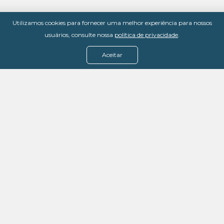
Utilizamos cookies para fornecer uma melhor experiência para nossos
usuários, consulte nossa
política de privacidade
.
Aceitar
Menu
Assine agora
Casos de sucesso
Baixe nosso e-book
Quem somos
FAQ - Fale conosco
Política de privacidade
Termos de uso
Política de estorno
DevMedia: 08.401.613/0001-42
Rua Victor Civita, 66 - Salas 306, 307 e 308 -
Jacarepaguá