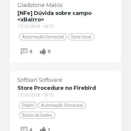
Gladstone Matos
[NFe] Dúvida sobre campo
<xBairro>
17/10/2018 - 18:17
Automação Comercial
Nota Fiscal
4
0
Softsan Software
Store Procedure no Firebird
17/10/2018 - 18:13
Delphi
Automação Comercial
Banco de Dados
4
1