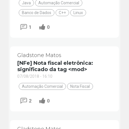
Java
Automação Comercial
Banco de Dados
C++
Linux
1
0
Gladstone Matos
[NFe] Nota fiscal eletrônica:
significado da tag <mod>
07/08/2018 - 16:10
Automação Comercial
Nota Fiscal
2
0