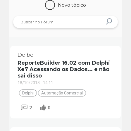
+
Novo tópico
Deibe
ReporteBuilder 16.02 com Delphi
Xe7 Acessando os Dados... e não
sai disso
18/10/2018 - 14:11
Delphi
Automação Comercial
2
0