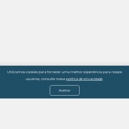
Utilizamos cookies para fornecer uma melhor experiência para nossos
usuários, consulte nossa
política de privacidade
.
Aceitar
Menu
Assine agora