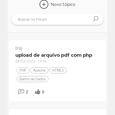
+
Novo tópico
Iris
upload de arquivo pdf com php
28/03/2023 - 14:36
PHP
Apache
HTML5
Banco de Dados
2
0