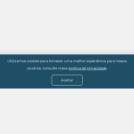
Utilizamos cookies para fornecer uma melhor experiência para nossos
usuários, consulte nossa
política de privacidade
.
Aceitar
Menu
Assine agora
Casos de sucesso
Baixe nosso e-book
Quem somos