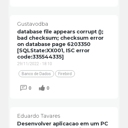
Gustavodba
database file appears corrupt ();
bad checksum; checksum error
on database page 6203350
[SQLState:XX001, ISC error
code:335544335]
29/11/2022 - 18:10
Banco de Dados
Firebird
0
0
Eduardo Tavares
Desenvolver aplicacao em um PC