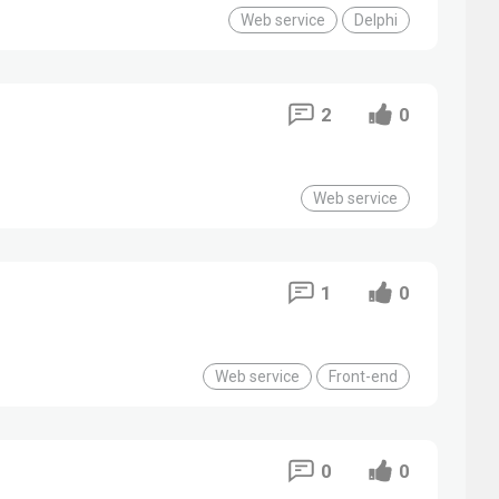
Web service
Delphi
2
0
Web service
1
0
Web service
Front-end
0
0