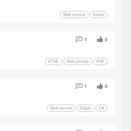
Web service
Delphi
1
0
HTML
Web service
PHP
1
0
Web service
Delphi
C#