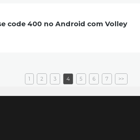
e code 400 no Android com Volley
1
2
3
4
5
6
7
>>