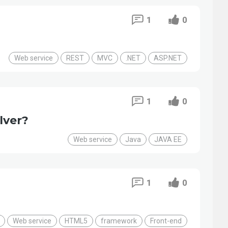
1
0
Web service
REST
MVC
.NET
ASP.NET
1
0
lver?
Web service
Java
JAVA EE
1
0
Web service
HTML5
framework
Front-end