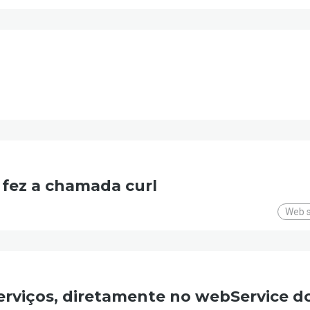
 fez a chamada curl
Web s
erviços, diretamente no webService do