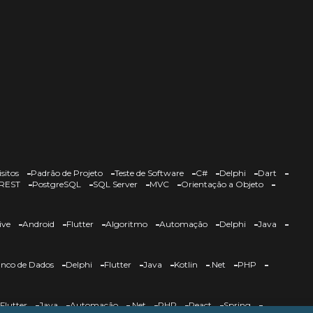
sitos
Padrão de Projeto
Teste de Software
C#
Delphi
Dart
REST
PostgreSQL
SQL Server
MVC
Orientação a Objeto
ive
Android
Flutter
Algoritmo
Automação
Delphi
Java
nco de Dados
Delphi
Flutter
Java
Kotlin
.Net
PHP
Flutter
Java
Automação
.Net
PHP
React
Spring