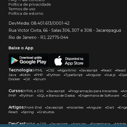
Política de privacidade
Termos de uso
Política de estorno
DevMedia: 08.401.613/0001-42
Rua Victor Civita, 66 - Salas 306, 307 e 308 - Jacarepaguá
Rio de Janeiro - RJ, 22775-044
Baixe o App
Tecnologia:
HTML
CSS
Algoritmo
Javascript
React
React 
Java
Kotlin
PHP
Python
TypeScript
Angular
Vue.js
Dja
Docker
Git
Scrum
Cursos:
HTML e CSS
Javascript
Programação para Iniciantes
An
PHP
Python
SQL e Banco de Dados
Engenharia de Software
C
Artigos:
Front-End
Javascript
Iniciantes
Angular
Dart
Enge
React
Spring
Gratuitos
DevCast:
HTML e CSS
Javascript
Angular
Engenharia
Mobile