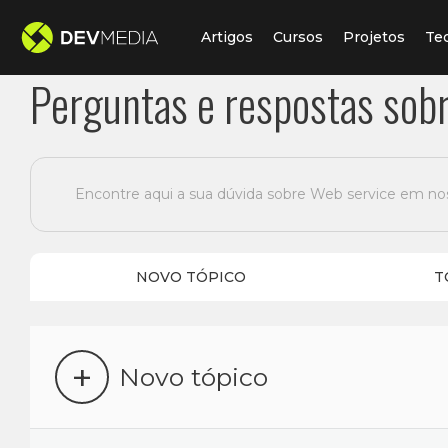
Artigos
Cursos
Projetos
Te
Perguntas e respostas sob
Encontre aqui a sua dúvida sobre Web service em no
NOVO TÓPICO
T
+
Novo tópico