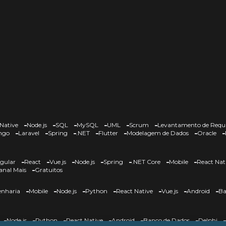
Native
Node.js
SQL
MySQL
UML
Scrum
Levantamento de Requi
ngo
Laravel
Spring
.NET
Flutter
Modelagem de Dados
Oracle
gular
React
Vue.js
Node.js
Spring
.NET Core
Mobile
React Nat
anal Mais
Gratuitos
nharia
Mobile
Node.js
Python
React Native
Vue.js
Android
Ba
Node.js
Python
React Native
Android
Banco de Dados
Delphi