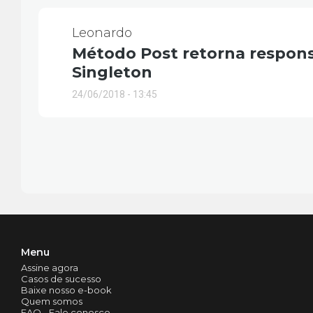
Leonardo
Método Post retorna respons
Singleton
24/06/2018 - 13:45
Menu
Assine agora
Casos de sucesso
Baixe nosso e-book
Quem somos
FAQ - Fale conosco