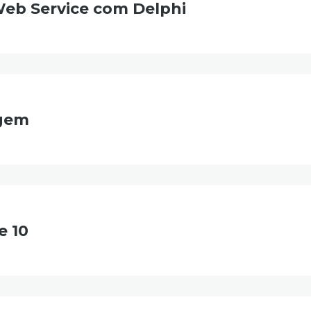
eb Service com Delphi
agem
e 10