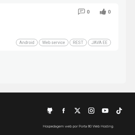
0
0
Android
Web service
REST
JAVA EE
Hospedagem web por Porta 80 Web Hosting.