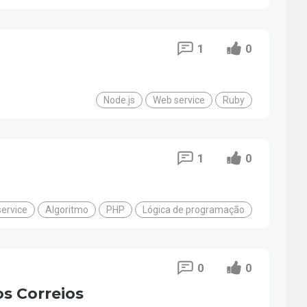
1
0
Node.js
Web service
Ruby
1
0
ervice
Algoritmo
PHP
Lógica de programação
0
0
s Correios