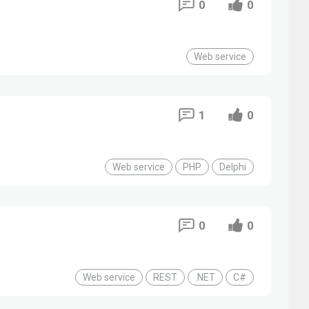
0
0
Web service
1
0
Web service
PHP
Delphi
0
0
Web service
REST
.NET
C#