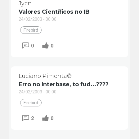
Jycn
Valores Científicos no IB
24/02/2003 - 00:00
Firebird
0
0
Luciano Pimenta®
Erro no Interbase, to fud...????
24/02/2003 - 00:00
Firebird
2
0