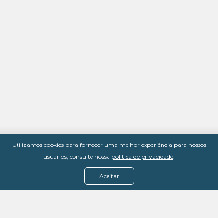
Utilizamos cookies para fornecer uma melhor experiência para nossos
usuários, consulte nossa
política de privacidade
.
Aceitar