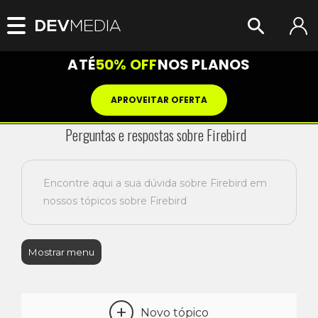
ATÉ
50% OFF
NOS PLANOS
APROVEITAR OFERTA
Perguntas e respostas sobre Firebird
Encontre aqui a sua dúvida sobre Firebird em
nossos tópicos sobre Firebird
Mostrar menu
+
Novo tópico