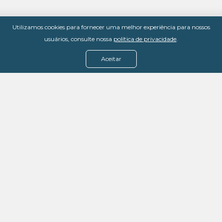
Utilizamos cookies para fornecer uma melhor experiência para nossos
usuários, consulte nossa
política de privacidade
.
Aceitar
Menu
Assine agora
Casos de sucesso
Baixe nosso e-book
Quem somos
FAQ - Fale conosco
Política de privacidade
Termos de uso
Política de estorno
DevMedia: 08.401.613/0001-42
Rua Victor Civita, 66 - Salas 306, 307 e 308 -
Jacarepaguá