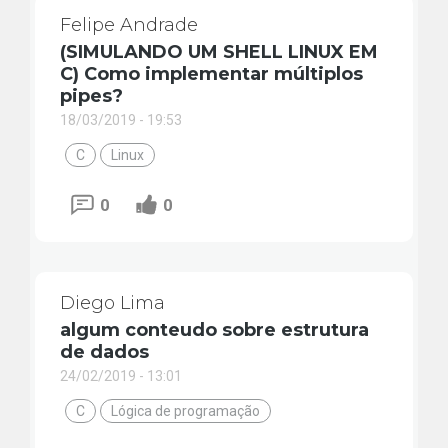
Felipe Andrade
(SIMULANDO UM SHELL LINUX EM
C) Como implementar múltiplos
pipes?
18/03/2019 - 19:53
C
Linux
0
0
Diego Lima
algum conteudo sobre estrutura
de dados
24/02/2019 - 13:01
C
Lógica de programação