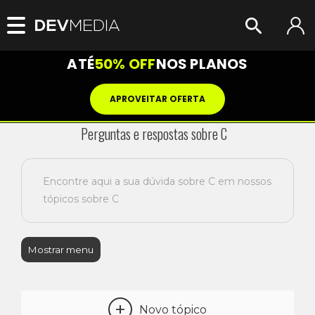
ATÉ
50% OFF
NOS PLANOS
APROVEITAR OFERTA
Perguntas e respostas sobre C
Encontre aqui a sua dúvida sobre C em nossos
tópicos sobre C
Mostrar menu
+
Novo tópico