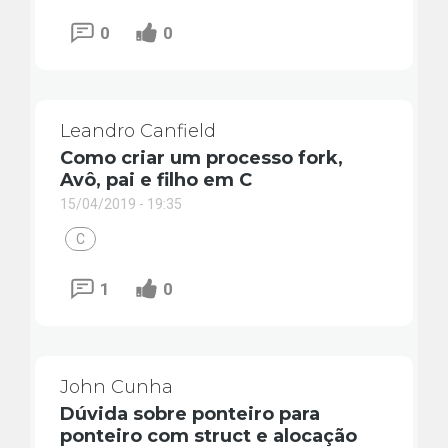
0
0
Leandro Canfield
Como criar um processo fork,
Avô, pai e filho em C
15/04/2019 - 19:35
C
1
0
John Cunha
Dúvida sobre ponteiro para
ponteiro com struct e alocação