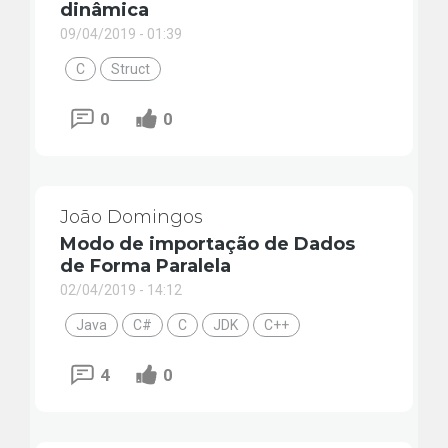
dinâmica
09/04/2019 - 01:39
C
Struct
0
0
João Domingos
Modo de importação de Dados
de Forma Paralela
02/04/2019 - 14:12
Java
C#
C
JDK
C++
4
0