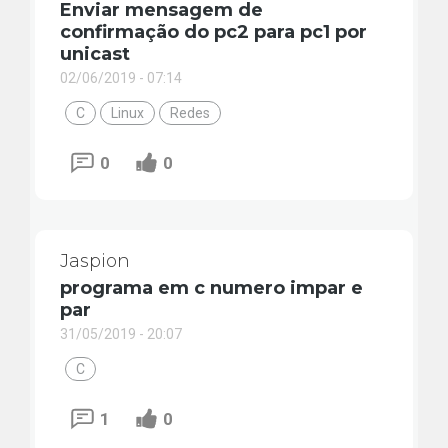
Enviar mensagem de
confirmação do pc2 para pc1 por
unicast
02/06/2019 - 07:14
C
Linux
Redes
0
0
Jaspion
programa em c numero impar e
par
31/05/2019 - 20:07
C
1
0