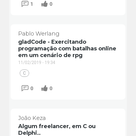
1
0
Pablo Werlang
gladCode - Exercitando
programação com batalhas online
em um cenário de rpg
11/02/2019 - 19:34
C
0
0
João Keza
Algum freelancer, em C ou
Delphi..