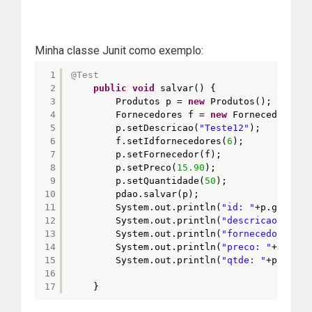
Minha classe Junit como exemplo:
1
@Test
2
public
void
salvar() {
3
Produtos p = 
new
Produtos();
4
Fornecedores f = 
new
Fornecedores()
5
p.setDescricao(
"Teste12"
);
6
f.setIdfornecedores(
6
);
7
p.setFornecedor(f);
8
p.setPreco(
15.90
);
9
p.setQuantidade(
50
);
10
pdao.salvar(p);
11
System.out.println(
"id: "
+p.getIdpr
12
System.out.println(
"descricao:"
+p.g
13
System.out.println(
"fornecedor: "
+p
14
System.out.println(
"preco: "
+p.getP
15
System.out.println(
"qtde: "
+p.getQu
16
17
}