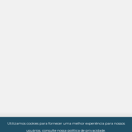
Utilizamos cookies para fornecer uma melhor experiência para nossos
usuários, consulte nossa
política de privacidade
.