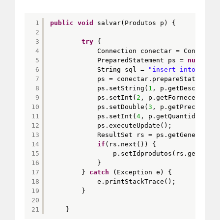
1
public
void
salvar(Produtos p) {
2
3
try
{
4
Connection conectar = Connectio
5
PreparedStatement ps = 
null
;
6
String sql = 
"insert into produ
7
ps = conectar.prepareStatement(
8
ps.setString(
1
, p.getDescricao(
9
ps.setInt(
2
, p.getFornecedor().
10
ps.setDouble(
3
, p.getPreco());
11
ps.setInt(
4
, p.getQuantidade())
12
ps.executeUpdate();
13
ResultSet rs = ps.getGeneratedK
14
if
(rs.next()) {
15
p.setIdprodutos(rs.getInt(
1
16
}
17
} 
catch
(Exception e) {
18
e.printStackTrace();
19
}
20
21
}