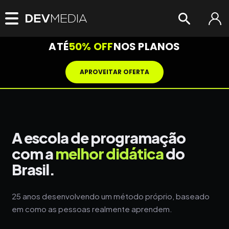
ATÉ
50% OFF
NOS PLANOS
APROVEITAR OFERTA
A escola de programação
com a
melhor didática
do
Brasil.
25 anos desenvolvendo um método próprio, baseado
em como as pessoas realmente aprendem.