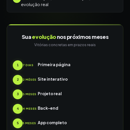
evolução real
Sua
evolução
nos próximos meses
Vitórias concretas em prazos reais
Primeira página
1
7 DIAS
Site interativo
2
2 MÊSES
Projeto real
3
3 MESES
Back-end
4
4 MESES
App completo
5
5 MESES