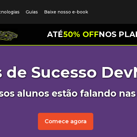
cnologias
Guias
Baixe nosso e-book
ATÉ
50% OFF
NOS PLA
s de Sucesso Dev
sos alunos estão falando nas 
Comece agora