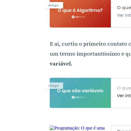
Artigo
O que
Ver in
E aí, curtiu o primeiro conta
um termo importantíssimo e qu
variável
.
Artigo
O que 
Ver in