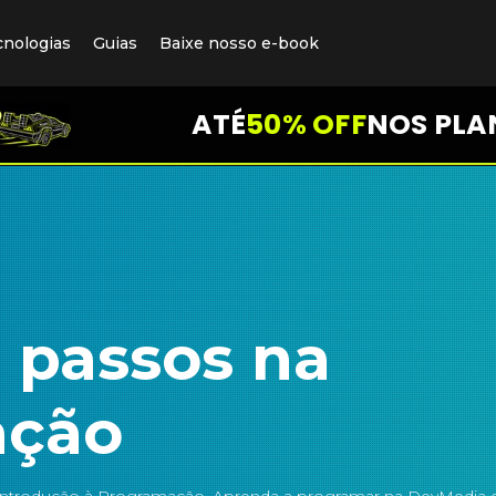
cnologias
Guias
Baixe nosso e-book
ATÉ
50% OFF
NOS PLA
 passos na
ação