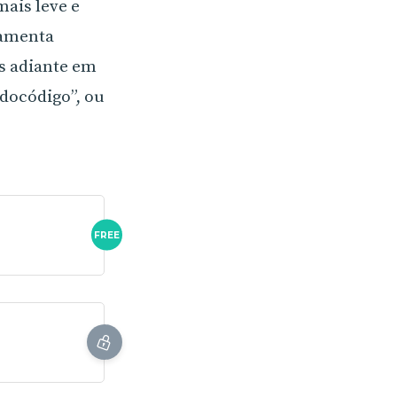
ais leve e
ramenta
s adiante em
udocódigo”, ou
FREE