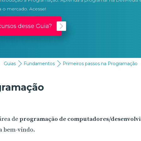
Introdução à Programação. Aprenda a programar na DevMedia 
a o mercado. Acesse!
cursos desse Guia?
Guias
Fundamentos
Primeiros passos na Programação
ogramação
área de
programação de computadores/desenvolv
ja bem-vindo.