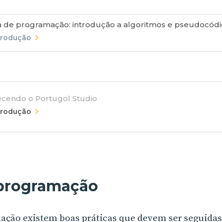
a de programação: introdução a algoritmos e pseudocód
trodução
cendo o Portugol Studio
trodução
 programação
ção existem boas práticas que devem ser seguidas 