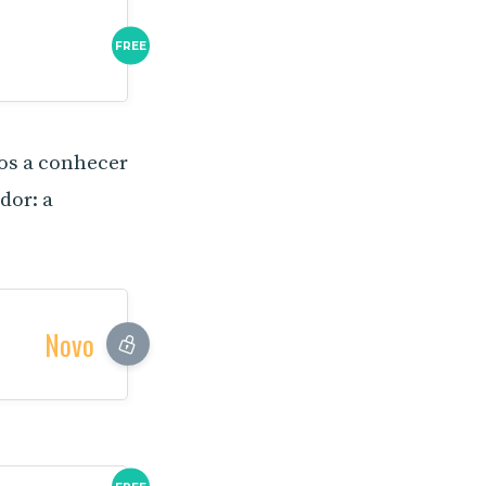
FREE
os a conhecer
dor: a
Novo