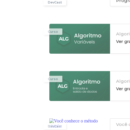
Progr
DevCast
Curso
Algori
Ver g
Curso
Algor
Ver g
Você 
DevCast