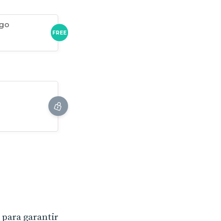
igo
FREE
para garantir