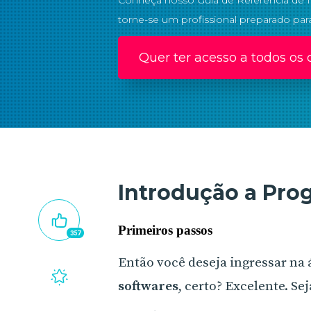
Conheça nosso Guia de Referência de 
torne-se um profissional preparado par
Quer ter acesso a todos os 
Introdução a Pr
Primeiros passos
357
Então você deseja ingressar na 
softwares
, certo? Excelente. Se