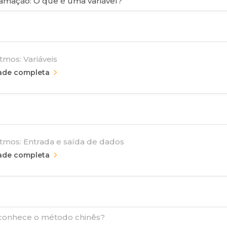
amação: O que é uma variável?
tmos: Variáveis
rade completa
itmos: Entrada e saída de dados
rade completa
conhece o método chinês?