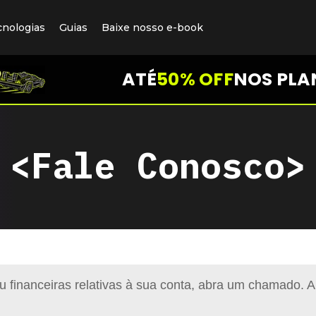
cnologias
Guias
Baixe nosso e-book
ATÉ
50% OFF
NOS PLA
<Fale Conosco>
u financeiras relativas à sua conta, abra um chamado. A