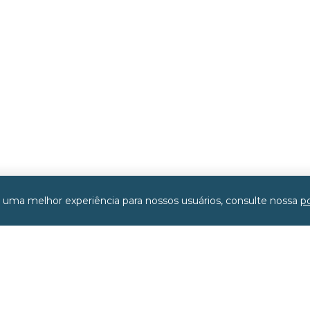
r uma melhor experiência para nossos usuários, consulte nossa
po