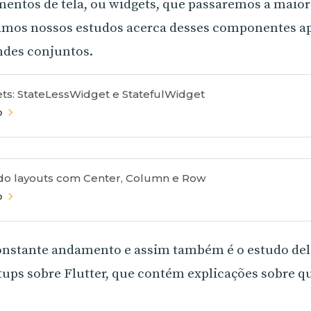
mentos de tela, ou widgets, que passaremos a maior
ciamos nossos estudos acerca desses componentes 
ndes conjuntos.
ts: StateLessWidget e StatefulWidget
o
ndo layouts com Center, Column e Row
o
nstante andamento e assim também é o estudo dela
tups sobre Flutter, que contém explicações sobre q