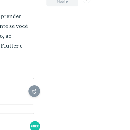
Mobile
 aprender
nte se você
o, ao
Flutter e
FREE