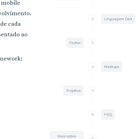
o mobile
volvimento.
2
Linguagem Dart
 de cada
sentado ao
3
Flutter
ramework:
4
Meetups
5
Projetos
6
FAQ
Mais sobre
7