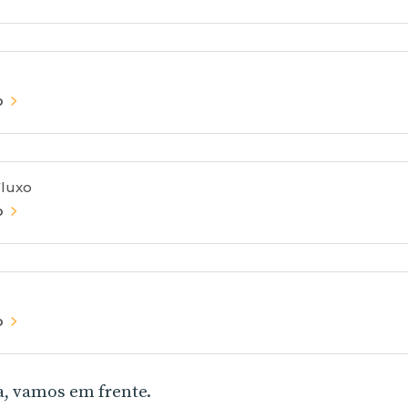
o
Fluxo
o
o
a, vamos em frente.