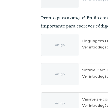
Pronto para avançar? Então co
importante para escrever códi
Linguagem Da
Artigo
Ver introduçã
Sintaxe Dart: 
Artigo
Ver introduçã
Variáveis e c
Artigo
Ver introduçã