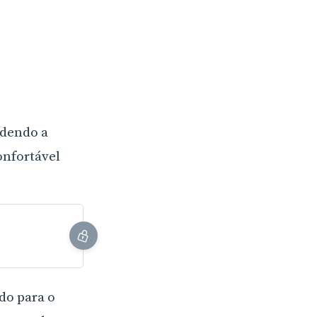
ndendo a
onfortável
do para o