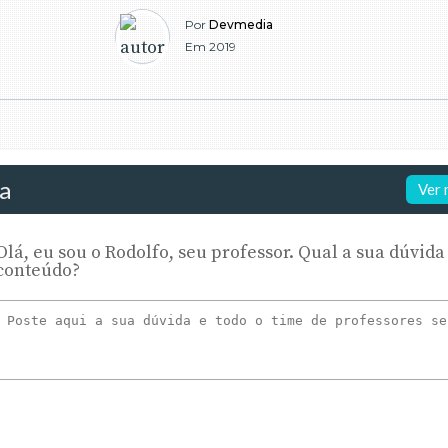
Por
Devmedia
Em 2019
da
Ver 
Olá, eu sou o Rodolfo, seu professor. Qual a sua dúvida
conteúdo?