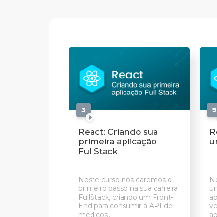
3
aulas
9
React: Criando sua
R
primeira aplicação
u
FullStack
Neste curso nós daremos o
Ne
primeiro passo na sua carreira
um
FullStack, criando um Front-
ap
End para consumir a API de
ve
médicos...
ap