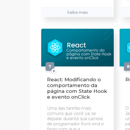
Saiba mais
7
aulas
8
React: Modificando o
R
comportamento da
página com State Hook
e evento onClick
Uma das tarefas mais
O 
comuns que você vai se
Ja
deparar durante sua carreira
ut
de programador front-end é
pá
fazer com que a...
pe