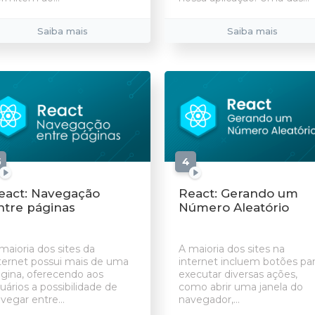
Saiba mais
Saiba mais
5
aulas
4
aulas
eact: Navegação
React: Gerando um
ntre páginas
Número Aleatório
maioria dos sites da
A maioria dos sites na
ternet possui mais de uma
internet incluem botões pa
gina, oferecendo aos
executar diversas ações,
uários a possibilidade de
como abrir uma janela do
vegar entre...
navegador,...