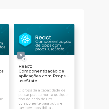
6
aulas
React:
os
Componentização de
aplicações com Props +
useState
o
O props dá a capacidade de
passar praticamente qualquer
ue
tipo de dado de um
componente para outro e
também possibilita...