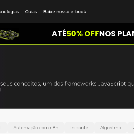
cnologias
Guias
Baixe nosso e-book
ATÉ
50% OFF
NOS PLA
 seus conceitos, um dos frameworks JavaScript q
!
l
Automação com n8n
Iniciante
Algoritmo