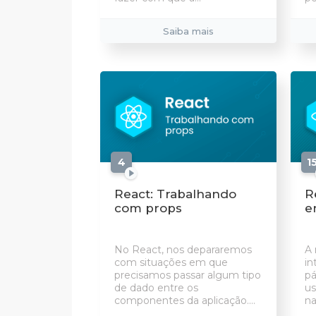
Saiba mais
4
aulas
1
React: Trabalhando
R
com props
e
No React, nos depararemos
A 
com situações em que
in
precisamos passar algum tipo
pá
de dado entre os
us
componentes da aplicação....
na