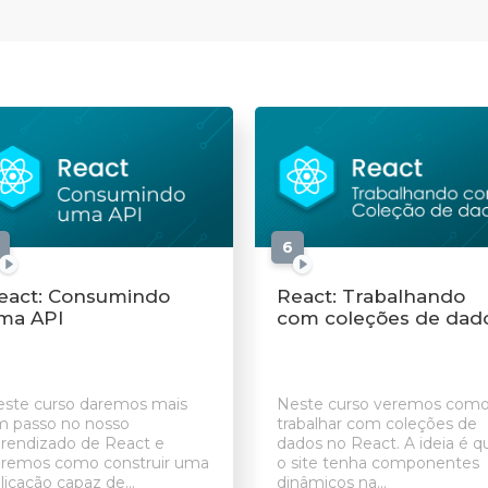
aulas
6
aulas
eact: Consumindo
React: Trabalhando
ma API
com coleções de dad
ste curso daremos mais
Neste curso veremos com
 passo no nosso
trabalhar com coleções de
rendizado de React e
dados no React. A ideia é q
remos como construir uma
o site tenha componentes
licação capaz de...
dinâmicos na...