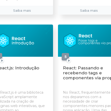
Saiba mais
Saiba mais
aulas
5
aulas
eact.js: Introdução
React: Passando e
recebendo tags e
componentes via pro
React.js é uma biblioteca
No React, frequentemente
vaScript amplamente
nos deparamos com a
ilizada na criação de
necessidade de criar
ginas web interativas, que
componentes menores par
rmitem ao...
nossa aplicação. Uma das...