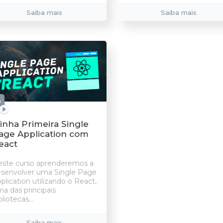
Saiba mais
Saiba mais
9
aulas
inha Primeira Single
age Application com
eact
ste curso aprenderemos a
senvolver uma Single Page
plication utilizando o React,
a das principais
bliotecas...
Saiba mais