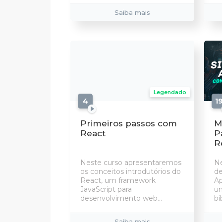
Saiba mais
Legendado
4
aulas
1
Primeiros passos com
M
React
P
R
Neste curso apresentaremos
Ne
os conceitos introdutórios do
de
React, um framework
Ap
JavaScript para
um
desenvolvimento web...
bi
Saiba mais