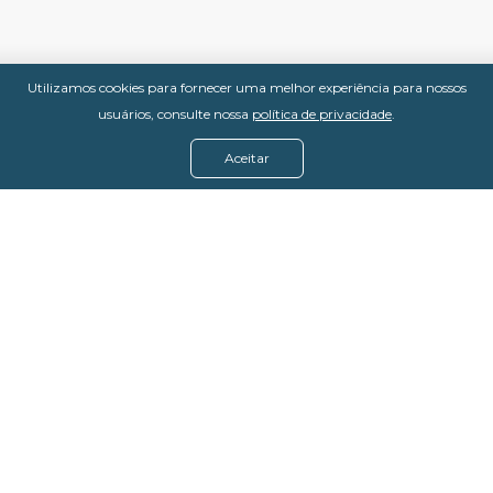
Utilizamos cookies para fornecer uma melhor experiência para nossos
usuários, consulte nossa
política de privacidade
.
Aceitar
1 vídeo
Menu
Assine agora
Casos de sucesso
Baixe nosso e-book
Quem somos
FAQ - Fale conosco
Política de privacidade
Termos de uso
Política de estorno
DevMedia: 08.401.613/0001-42
Rua Victor Civita, 66 - Salas 306, 307 e 308 -