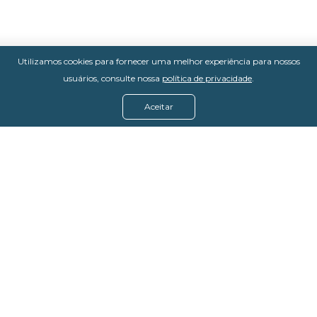
Utilizamos cookies para fornecer uma melhor experiência para nossos
usuários, consulte nossa
política de privacidade
.
Aceitar
Menu
Assine agora
Casos de sucesso
Baixe nosso e-book
Quem somos
FAQ - Fale conosco
Política de privacidade
Termos de uso
Política de estorno
DevMedia: 08.401.613/0001-42