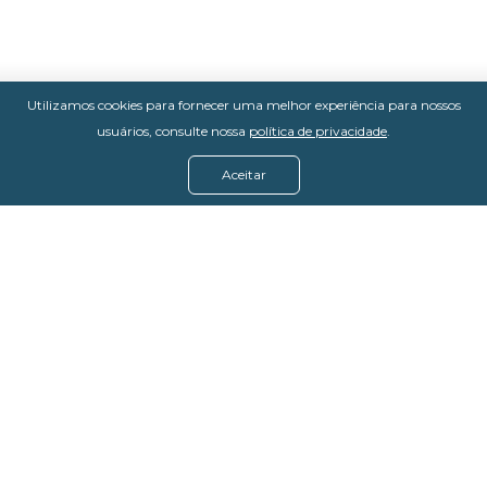
Utilizamos cookies para fornecer uma melhor experiência para nossos
usuários, consulte nossa
política de privacidade
.
Aceitar
Menu
Assine agora
Casos de sucesso
Baixe nosso e-book
Quem somos
FAQ - Fale conosco
Política de privacidade
Termos de uso
Política de estorno
DevMedia: 08.401.613/0001-42