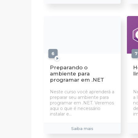
6
aulas
7
Preparando o
H
ambiente para
l
programar em .NET
Neste curso você aprenderá a
Ne
preparar seu ambiente para
a 
programar em .NET. Veremos
no
aqui o que é necessário
de
instalar e...
im
Saiba mais