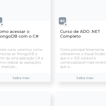
0
aulas
80
aulas
omo acessar o
Curso de ADO .NET
ongoDB com o C#
Completo
este curso veremos como
Como principal ferramenta
onectar ao MongoDB a
utilizaremos o Visual Studio
rtir de uma aplicação C# e
que é o IDE estável e
mo realizar as operações
comercializável mais recen
 inserção,...
que a...
Saiba mais
Saiba mais