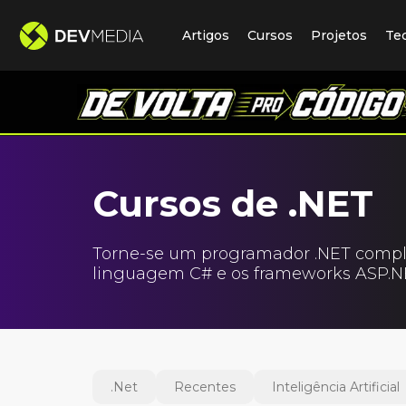
Artigos
Cursos
Projetos
Te
Cursos de .NET
Torne-se um programador .NET complet
linguagem C# e os frameworks ASP.NE
.Net
Recentes
Inteligência Artificial