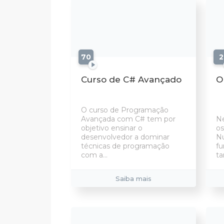
70
aulas
2
Curso de C# Avançado
O
O curso de Programação
Avançada com C# tem por
Ne
objetivo ensinar o
os
desenvolvedor a dominar
Nu
técnicas de programação
f
com a...
t
Saiba mais