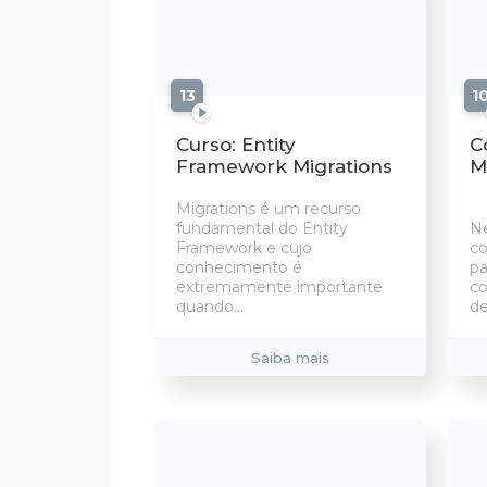
13
aulas
1
Curso: Entity
C
Framework Migrations
M
Migrations é um recurso
fundamental do Entity
N
Framework e cujo
c
conhecimento é
pa
extremamente importante
co
quando...
de
Saiba mais