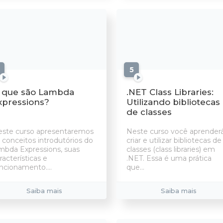
aulas
5
aulas
 que são Lambda
.NET Class Libraries:
xpressions?
Utilizando bibliotecas
de classes
ste curso apresentaremos
Neste curso você aprender
 conceitos introdutórios do
criar e utilizar bibliotecas de
mbda Expressions, suas
classes (class libraries) em
racterísticas e
.NET. Essa é uma prática
ncionamento....
que...
Saiba mais
Saiba mais