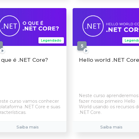
Legendado
Legend
aulas
5
aulas
 que é .NET Core?
Hello world .NET Cor
Neste curso aprenderemos
ste curso vamos conhecer
fazer nosso primeiro Hello
plataforma .NET Core e suas
World usando os recursos d
racterísticas.
.NET Core.
Saiba mais
Saiba mais