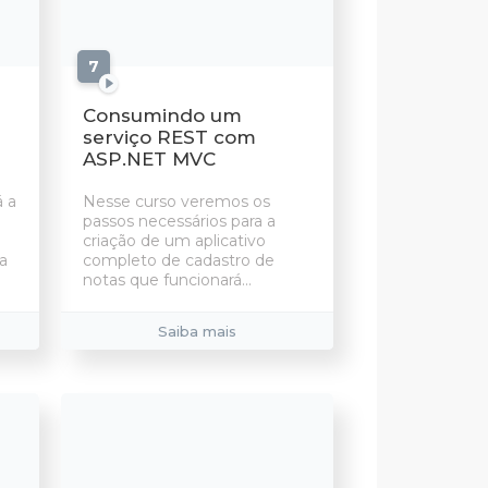
7
aulas
Consumindo um
serviço REST com
ASP.NET MVC
á a
Nesse curso veremos os
m
passos necessários para a
criação de um aplicativo
a
completo de cadastro de
notas que funcionará...
Saiba mais