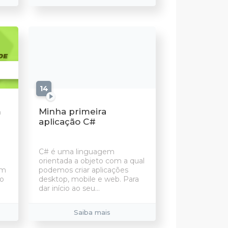
14
aulas
m
Minha primeira
aplicação C#
C# é uma linguagem
orientada a objeto com a qual
em
podemos criar aplicações
ão
desktop, mobile e web. Para
dar início ao seu...
Saiba mais