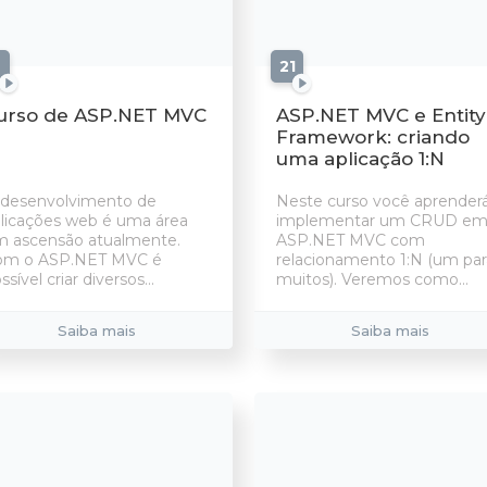
aulas
21
aulas
urso de ASP.NET MVC
ASP.NET MVC e Entity
Framework: criando
uma aplicação 1:N
desenvolvimento de
Neste curso você aprender
licações web é uma área
implementar um CRUD e
 ascensão atualmente.
ASP.NET MVC com
om o ASP.NET MVC é
relacionamento 1:N (um par
ssível criar diversos...
muitos). Veremos como...
Saiba mais
Saiba mais