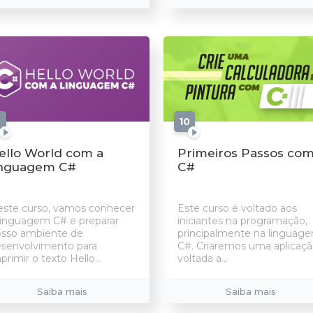
aulas
10
aulas
ello World com a
Primeiros Passos co
inguagem C#
C#
ste curso, vamos conhecer
Este curso é voltado aos
linguagem C# e preparar
iniciantes na programação,
sso ambiente de
principalmente na linguag
senvolvimento para
C#. Criaremos uma aplicaç
primir o texto Hello...
voltada a...
Saiba mais
Saiba mais