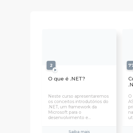
2
aulas
7
O que é .NET?
C
.
Neste curso apresentaremos
O 
os conceitos introdutórios do
AS
.NET, um framework da
pr
Microsoft para o
na
desenvolvimento e...
ut
Saiba mais