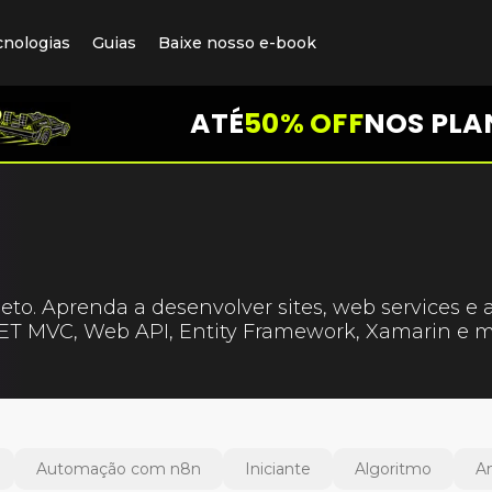
cnologias
Guias
Baixe nosso e-book
ATÉ
50% OFF
NOS PLA
o. Aprenda a desenvolver sites, web services e a
T MVC, Web API, Entity Framework, Xamarin e m
Automação com n8n
Iniciante
Algoritmo
A