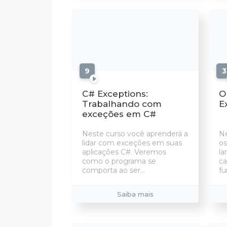
9
aulas
3
C# Exceptions:
O
Trabalhando com
E
exceções em C#
Neste curso você aprenderá a
Ne
lidar com exceções em suas
os
aplicações C#. Veremos
la
como o programa se
ca
comporta ao ser...
fu
Saiba mais