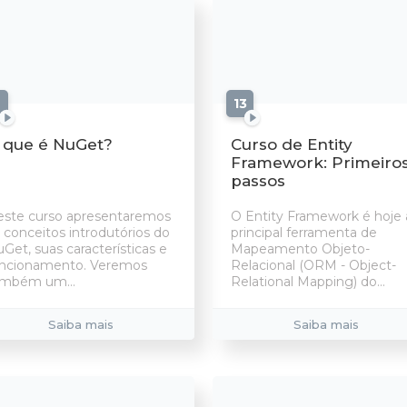
aulas
13
aulas
 que é NuGet?
Curso de Entity
Framework: Primeiro
passos
ste curso apresentaremos
O Entity Framework é hoje 
 conceitos introdutórios do
principal ferramenta de
Get, suas características e
Mapeamento Objeto-
uncionamento. Veremos
Relacional (ORM - Object-
ambém um...
Relational Mapping) do...
Saiba mais
Saiba mais