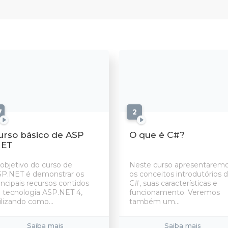
7
aulas
2
aulas
urso básico de ASP
O que é C#?
NET
objetivo do curso de
Neste curso apresentarem
P.NET é demonstrar os
os conceitos introdutórios 
incipais recursos contidos
C#, suas características e
 tecnologia ASP.NET 4,
funcionamento. Veremos
ilizando como...
também um...
Saiba mais
Saiba mais