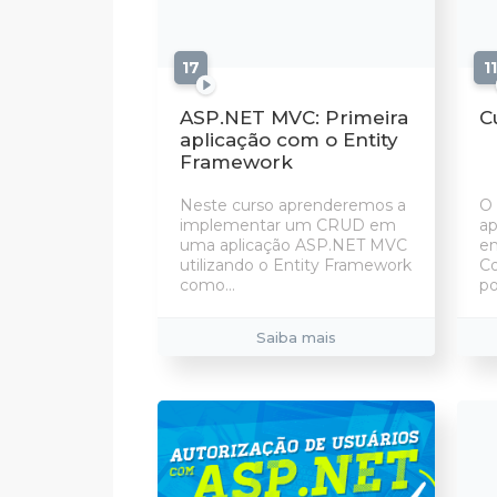
17
aulas
11
ASP.NET MVC: Primeira
C
aplicação com o Entity
Framework
Neste curso aprenderemos a
O 
implementar um CRUD em
ap
uma aplicação ASP.NET MVC
em
utilizando o Entity Framework
C
como...
po
Saiba mais