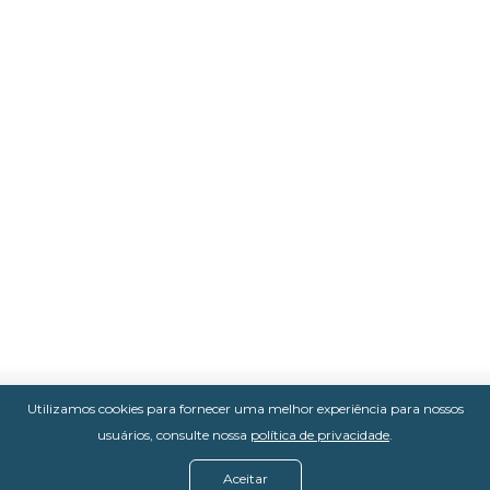
Utilizamos cookies para fornecer uma melhor experiência para nossos
usuários, consulte nossa
política de privacidade
.
Aceitar