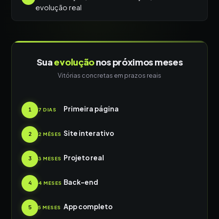
evolução real
Sua
evolução
nos próximos meses
Vitórias concretas em prazos reais
Primeira página
1
7 DIAS
Site interativo
2
2 MÊSES
Projeto real
3
3 MESES
Back-end
4
4 MESES
App completo
5
5 MESES