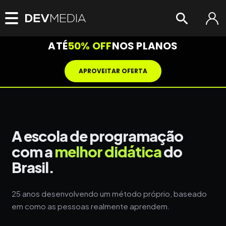
ATÉ
50% OFF
NOS PLANOS
APROVEITAR OFERTA
A escola de programação
com a
melhor didática
do
Brasil.
25 anos desenvolvendo um método próprio, baseado
em como as pessoas realmente aprendem.