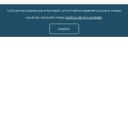
Utilizamos cookies para fornecer uma melhor experiência para nossos
usuários, consulte nossa
política de privacidade
.
Aceitar
Menu
Assine agora
Casos de sucesso
Baixe nosso e-book
Quem somos
FAQ - Fale conosco
Política de privacidade
Termos de uso
Política de estorno
DevMedia: 08.401.613/0001-42
Rua Victor Civita, 66 - Salas 306, 307 e 308 -
Jacarepaguá