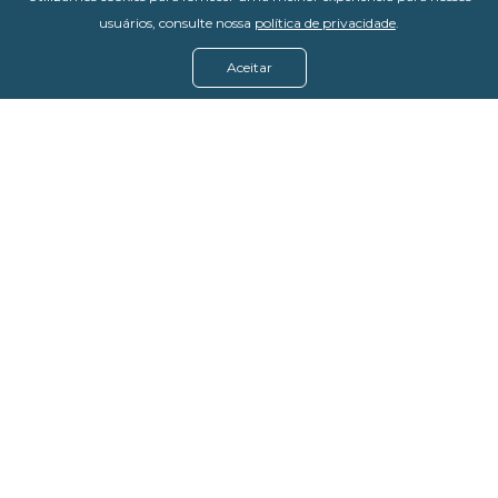
usuários, consulte nossa
política de privacidade
.
Aceitar
Menu
Assine agora
Casos de sucesso
Baixe nosso e-book
Quem somos
FAQ - Fale conosco
Política de privacidade
Termos de uso
Política de estorno
DevMedia: 08.401.613/0001-42
Rua Victor Civita, 66 - Salas 306, 307 e 308 -
Jacarepaguá
Rio de Janeiro - RJ, 22775-044