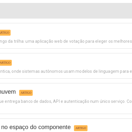
ARTIGO
ongo da trilha: uma aplicação web de votação para eleger os melhore
ARTIGO
gêntica, onde sistemas autônomos usam modelos de linguagem para e
 nuvem
ARTIGO
e entrega banco de dados, API e autenticação num único serviço. Com 
s no espaço do componente
ARTIGO