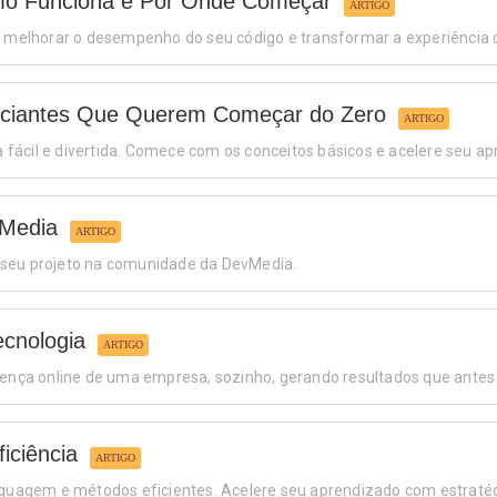
mo Funciona e Por Onde Começar
ARTIGO
elhorar o desempenho do seu código e transformar a experiência do
iciantes Que Querem Começar do Zero
ARTIGO
fácil e divertida. Comece com os conceitos básicos e acelere seu a
vMedia
ARTIGO
 seu projeto na comunidade da DevMedia.
cnologia
ARTIGO
presença online de uma empresa, sozinho, gerando resultados que ante
iciência
ARTIGO
inguagem e métodos eficientes. Acelere seu aprendizado com estrat