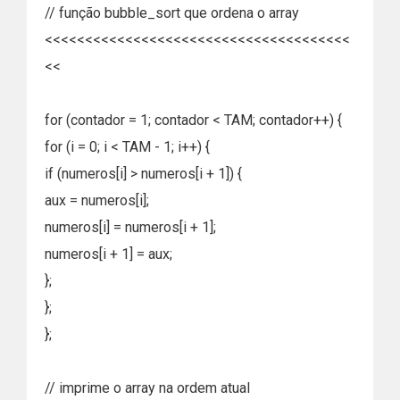
// função bubble_sort que ordena o array
<<<<<<<<<<<<<<<<<<<<<<<<<<<<<<<<<<<<<<
<<
for (contador = 1; contador < TAM; contador++) {
for (i = 0; i < TAM - 1; i++) {
if (numeros[i] > numeros[i + 1]) {
aux = numeros[i];
numeros[i] = numeros[i + 1];
numeros[i + 1] = aux;
};
};
};
// imprime o array na ordem atual