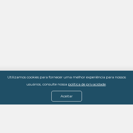
Utilizamos cookies para fornecer uma melhor experiência para nossos
usuários, consulte nossa
política de privacidade
.
Aceitar
Menu