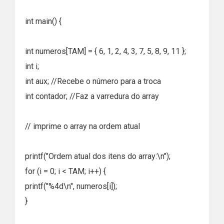
int main() {
int numeros[TAM] = { 6, 1, 2, 4, 3, 7, 5, 8, 9, 11 };
int i;
int aux; //Recebe o número para a troca
int contador; //Faz a varredura do array
// imprime o array na ordem atual
printf("Ordem atual dos itens do array:\n");
for (i = 0; i < TAM; i++) {
printf("%4d\n", numeros[i]);
}