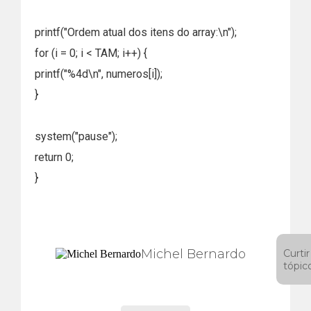
printf("Ordem atual dos itens do array:\n");
for (i = 0; i < TAM; i++) {
printf("%4d\n", numeros[i]);
}
system("pause");
return 0;
}
Michel Bernardo
Curtir
tópic