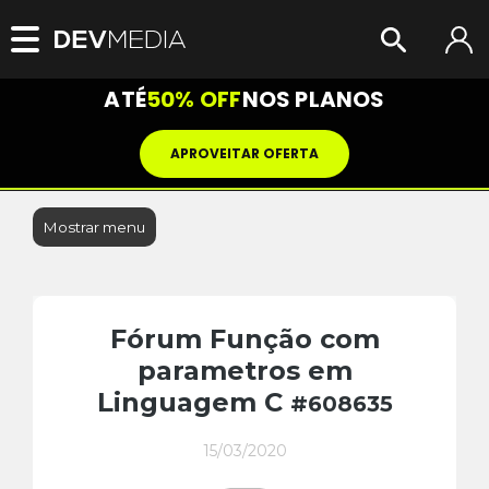
ATÉ
50% OFF
NOS PLANOS
APROVEITAR OFERTA
Mostrar menu
Fórum Função com
parametros em
Linguagem C
#608635
15/03/2020