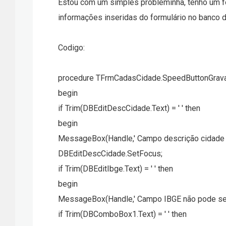
Estou com um simples probleminha, tenho um for
informações inseridas do formulário no banco d
Codigo:
procedure TFrmCadasCidade.SpeedButtonGravar
begin
if Trim(DBEditDescCidade.Text) = ' ' then
begin
MessageBox(Handle,' Campo descrição cidade n
DBEditDescCidade.SetFocus;
if Trim(DBEditIbge.Text) = ' ' then
begin
MessageBox(Handle,' Campo IBGE não pode ser
if Trim(DBComboBox1.Text) = ' ' then