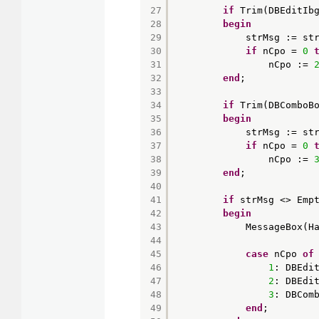
27
if
Trim(DBEditIb
28
begin
29
strMsg := st
30
if
nCpo = 
0
31
nCpo := 
32
end
;
33
34
if
Trim(DBComboB
35
begin
36
strMsg := st
37
if
nCpo = 
0
38
nCpo := 
39
end
;
40
41
if
strMsg <> Emp
42
begin
43
MessageBox(H
44
45
case
nCpo 
of
46
1
: DBEdi
47
2
: DBEdi
48
3
: DBCom
49
end
;