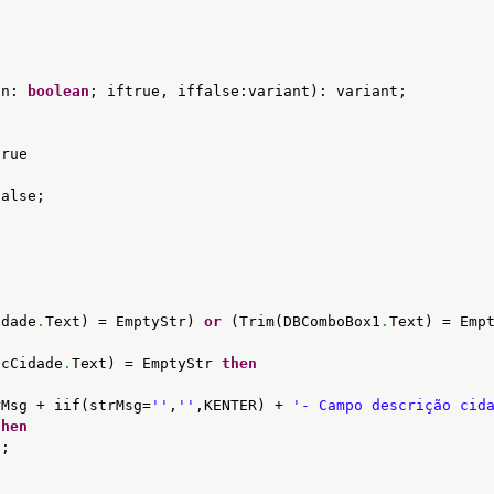
on: 
boolean
; iftrue, iffalse:variant): variant;
n
true
false;
idade
.
Text) = EmptyStr) 
or
(Trim(DBComboBox1
.
Text) = Emp
scCidade
.
Text) = EmptyStr 
then
rMsg + iif(strMsg=
''
,
''
,KENTER) + 
'- Campo descrição cid
then
1
;