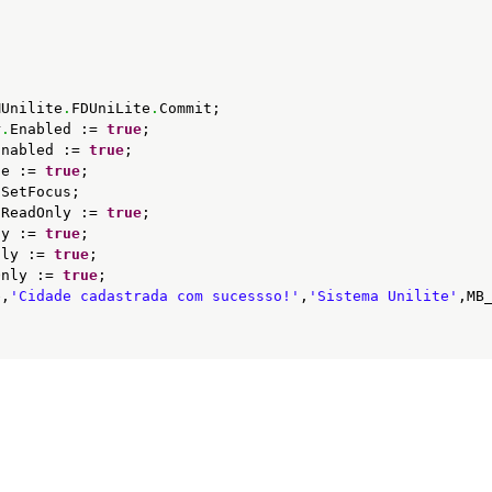
;
MUnilite
.
FDUniLite
.
Commit;
r
.
Enabled := 
true
;
Enabled := 
true
;
le := 
true
;
.
SetFocus;
.
ReadOnly := 
true
;
ly := 
true
;
nly := 
true
;
Only := 
true
;
e,
'Cidade cadastrada com sucessso!'
,
'Sistema Unilite'
,MB