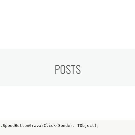
POSTS
e
.
SpeedButtonGravarClick(Sender: TObject);