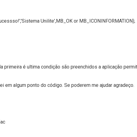
ucessso!','Sistema Unilite',MB_OK or MB_ICONINFORMATION);
primeira é ultima condição são preenchidos a aplicação permita
errei em algum ponto do código. Se poderem me ajudar agradeço.
fac