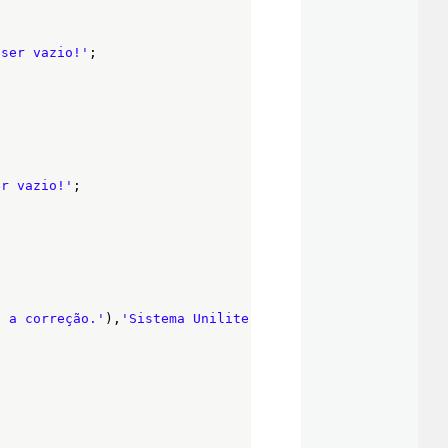
 ser vazio!'
;
er vazio!'
;
a a correção.'
),
'Sistema Unilite'
,MB_OK 
or
MB_ICONEXCLAM