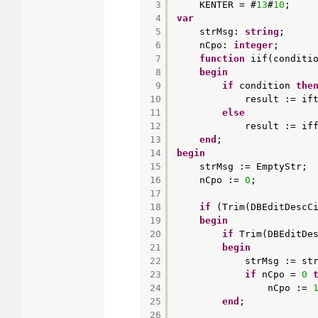
3
KENTER = #
13
#
10
;
4
var
5
strMsg: 
string
;
6
nCpo: 
integer
;
7
function
iif(conditi
8
begin
9
if
condition 
the
10
result := if
11
else
12
result := if
13
end
;
14
begin
15
strMsg := EmptyStr;
16
nCpo := 
0
;
17
18
if
(Trim(DBEditDescC
19
begin
20
if
Trim(DBEditDe
21
begin
22
strMsg := st
23
if
nCpo = 
0
24
nCpo := 
25
end
;
26