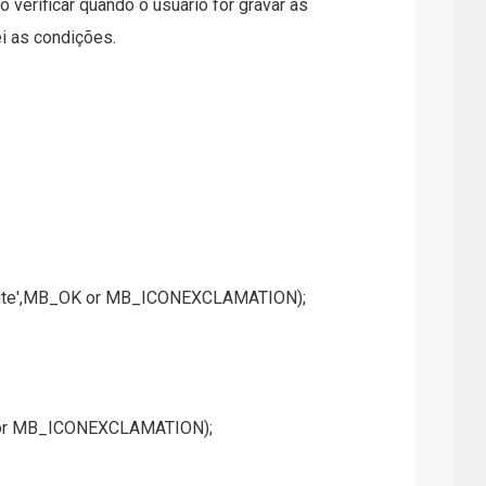
verificar quando o usuário for gravar as
i as condições.
Unilite',MB_OK or MB_ICONEXCLAMATION);
OK or MB_ICONEXCLAMATION);