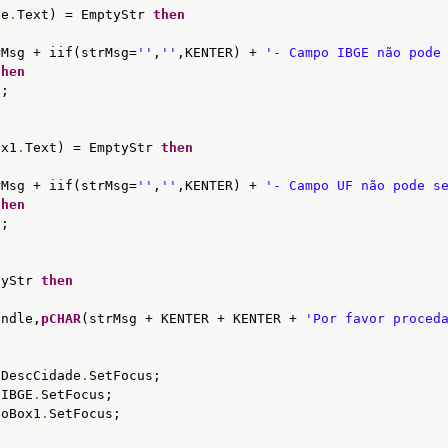
ge
.
Text) = EmptyStr 
then
rMsg + iif(strMsg=
''
,
''
,KENTER) + 
'- Campo IBGE não pode
then
2
;
ox1
.
Text) = EmptyStr 
then
rMsg + iif(strMsg=
''
,
''
,KENTER) + 
'- Campo UF não pode s
then
3
;
tyStr 
then
andle,
pCHAR
(strMsg + KENTER + KENTER + 
'Por favor proced
tDescCidade
.
SetFocus;
tIBGE
.
SetFocus;
boBox1
.
SetFocus;