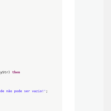
tyStr) 
then
ade não pode ser vazio!'
;