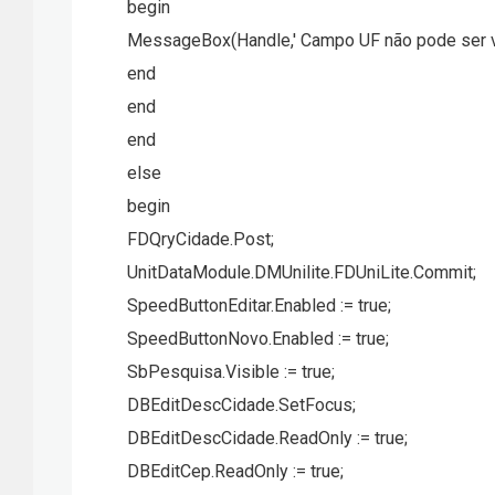
begin
MessageBox(Handle,' Campo UF não pode ser v
end
end
end
else
begin
FDQryCidade.Post;
UnitDataModule.DMUnilite.FDUniLite.Commit;
SpeedButtonEditar.Enabled := true;
SpeedButtonNovo.Enabled := true;
SbPesquisa.Visible := true;
DBEditDescCidade.SetFocus;
DBEditDescCidade.ReadOnly := true;
DBEditCep.ReadOnly := true;