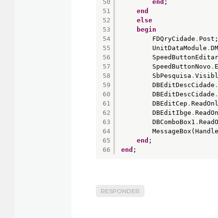
50
end
;
51
end
52
else
53
begin
54
FDQryCidade
.
Post
55
UnitDataModule
.
D
56
SpeedButtonEdita
57
SpeedButtonNovo
.
58
SbPesquisa
.
Visib
59
DBEditDescCidade
60
DBEditDescCidade
61
DBEditCep
.
ReadOn
62
DBEditIbge
.
ReadO
63
DBComboBox1
.
Read
64
MessageBox(Handl
65
end
;
66
end
;
RESPONDER