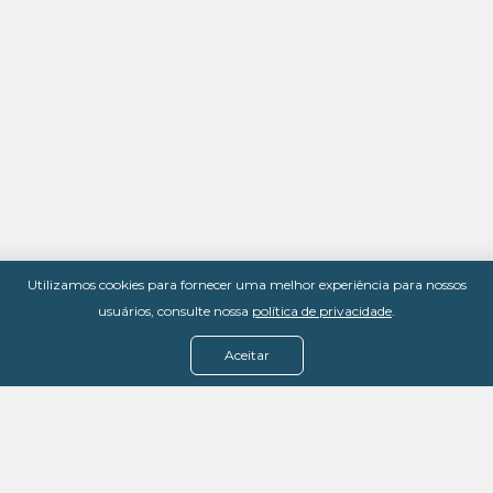
Utilizamos cookies para fornecer uma melhor experiência para nossos
usuários, consulte nossa
política de privacidade
.
Aceitar
Menu