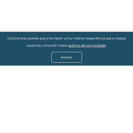
Utilizamos cookies para fornecer uma melhor experiência para nossos
usuários, consulte nossa
política de privacidade
.
Aceitar
Menu
Assine agora
Casos de sucesso
Baixe nosso e-book
Quem somos
FAQ - Fale conosco
Política de privacidade
Termos de uso
Política de estorno