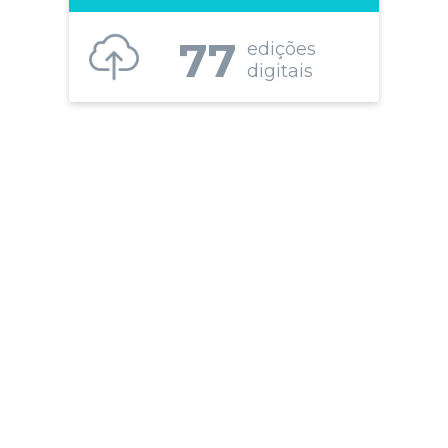
77
edições
digitais