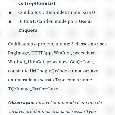
csDropDownList
ComboBox1: ItemIndex mude para
0
Button1: Caption mude para
Gerar
Etiqueta
Codificando o projeto, incluir 3 classes no uses
PngImage, HTTPApp, WinInet, procedure
WinInet_HttpGet, procedure GetQrCode,
constante UrlGoogleQrCode e uma variável
enumerada na sessão Type com o nome
TQrImage_ErrCorrLevel.
Observação
: variável enumerada é um tipo de
variável pré-definida criada na sessão Type