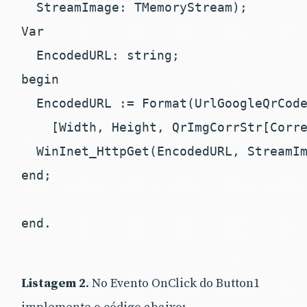
  StreamImage: TMemoryStream);

Var

  EncodedURL: string;

begin

  EncodedURL := Format(UrlGoogleQrCode
    [Width, Height, QrImgCorrStr[Corre
  WinInet_HttpGet(EncodedURL, StreamIm
end;

end.

Listagem 2
. No Evento OnClick do Button1