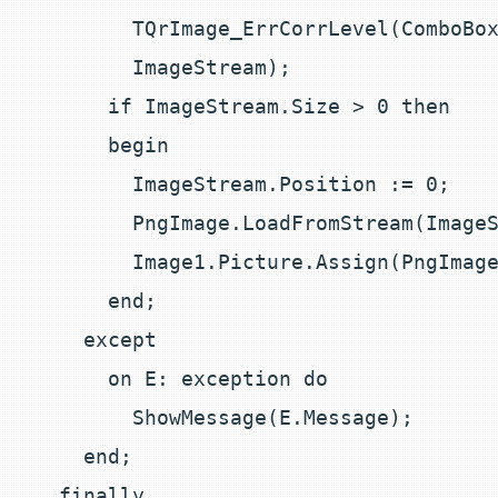
        TQrImage_ErrCorrLevel(ComboBox
        ImageStream);

      if ImageStream.Size > 0 then

      begin

        ImageStream.Position := 0;

        PngImage.LoadFromStream(ImageS
        Image1.Picture.Assign(PngImage
      end;

    except

      on E: exception do

        ShowMessage(E.Message);

    end;

  finally
