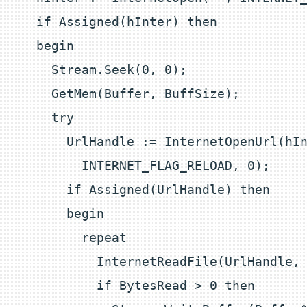
  if Assigned(hInter) then

  begin

    Stream.Seek(0, 0);

    GetMem(Buffer, BuffSize);

    try

      UrlHandle := InternetOpenUrl(hIn
        INTERNET_FLAG_RELOAD, 0);

      if Assigned(UrlHandle) then

      begin

        repeat

          InternetReadFile(UrlHandle, 
          if BytesRead > 0 then
