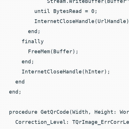
            Stream.WriteBuffer(Buffer^
        until BytesRead = 0;

        InternetCloseHandle(UrlHandle)
      end;

    finally

      FreeMem(Buffer);

    end;

    InternetCloseHandle(hInter);

  end

end;

procedure GetQrCode(Width, Height: Wor
  Correction_Level: TQrImage_ErrCorrLe