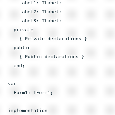
    Label1: TLabel;

    Label2: TLabel;

    Label3: TLabel;

  private

    { Private declarations }

  public

    { Public declarations }

  end;

var

  Form1: TForm1;

implementation
