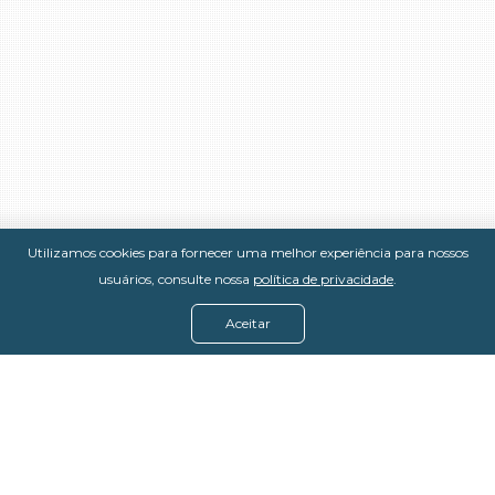
Utilizamos cookies para fornecer uma melhor experiência para nossos
usuários, consulte nossa
política de privacidade
.
Aceitar
Menu
Assine agora
Casos de sucesso