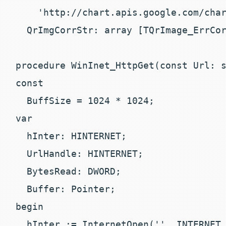
    'http://chart.apis.google.com/char
  QrImgCorrStr: array [TQrImage_ErrCor
procedure WinInet_HttpGet(const Url: s
const

  BuffSize = 1024 * 1024;

var

  hInter: HINTERNET;

  UrlHandle: HINTERNET;

  BytesRead: DWORD;

  Buffer: Pointer;

begin

  hInter := InternetOpen('', INTERNET_