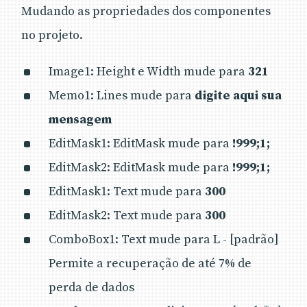
Mudando as propriedades dos componentes
no projeto.
Image1: Height e Width mude para
321
Memo1: Lines mude para
digite aqui sua
mensagem
EditMask1: EditMask mude para
!999;1;
EditMask2: EditMask mude para
!999;1;
EditMask1: Text mude para
300
EditMask2: Text mude para
300
ComboBox1: Text mude para L - [padrão]
Permite a recuperação de até 7% de
perda de dados