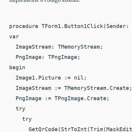
implemente o código abaixo:
procedure TForm1.Button1Click(Sender: 
var

  ImageStream: TMemoryStream;

  PngImage: TPngImage;

begin

  Image1.Picture := nil;

  ImageStream := TMemoryStream.Create;
  PngImage := TPngImage.Create;

  try

    try

      GetQrCode(StrToInt(Trim(MaskEdit