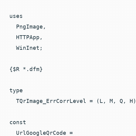
uses

  PngImage,

  HTTPApp,

  WinInet;

{$R *.dfm}

type

  TQrImage_ErrCorrLevel = (L, M, Q, H)
const

  UrlGoogleQrCode =
