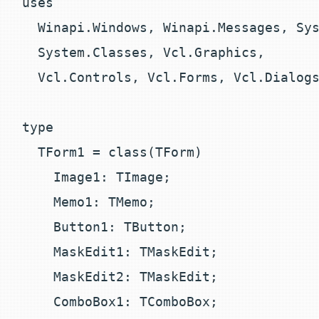
uses

  Winapi.Windows, Winapi.Messages, Sys
  System.Classes, Vcl.Graphics,

  Vcl.Controls, Vcl.Forms, Vcl.Dialogs
type

  TForm1 = class(TForm)

    Image1: TImage;

    Memo1: TMemo;

    Button1: TButton;

    MaskEdit1: TMaskEdit;

    MaskEdit2: TMaskEdit;

    ComboBox1: TComboBox;
