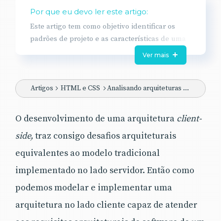
Por que eu devo ler este artigo:
Este artigo tem como objetivo identificar os
padrões de projeto e as características de uma
arquitetura para aplicações web client-side,
Ver mais
para então propor um modelo de arquitetura
utilizando o framework AngularJS, de forma
que atenda aos requisitos arquiteturais de uma
Artigos
HTML e CSS
Analisando arquiteturas client-side com AngularJS
aplicação exemplo.
Na prática, demonstraremos um conjunto de
O desenvolvimento de uma arquitetura
client-
técnicas para implementar uma arquitetura
side,
traz consigo desafios arquiteturais
executável e reutilizável, exemplificando a
equivalentes ao modelo tradicional
estrutura do projeto, padrões utilizados,
ferramentas e código-fonte, bem como os
implementado no lado servidor. Então como
demais atores envolvidos no ciclo de vida do
podemos modelar e implementar uma
software de uma forma geral.
arquitetura no lado cliente capaz de atender