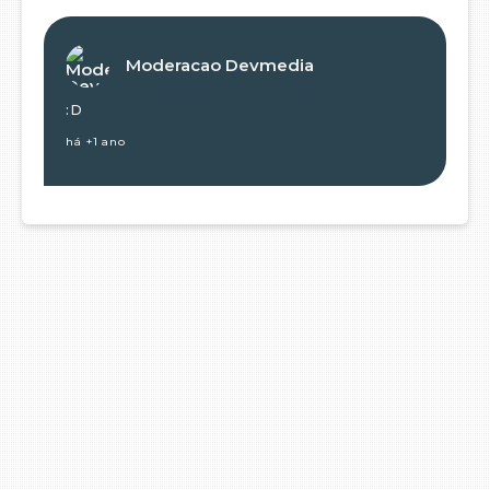
Moderacao Devmedia
:D
há +1 ano