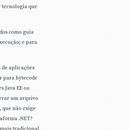
 tecnologia que
ados como guia
xecução; e para
o de aplicações
ar para bytecode
s Java EE ou
gerar um arquivo
 que não exige
taforma .NET?
mais tradicional,