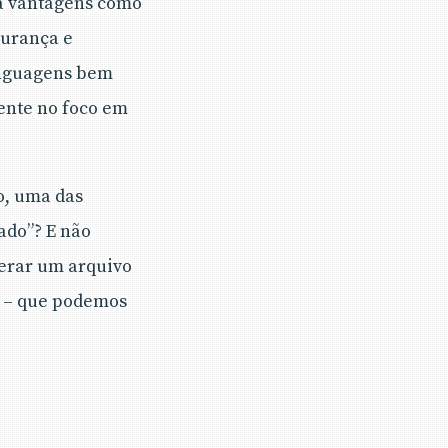
ia vantagens como
gurança e
linguagens bem
ente no foco em
o, uma das
ado”? E não
gerar um arquivo
s – que podemos