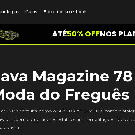
cnologias
Guias
Baixe nosso e-book
ATÉ
50% OFF
NOS PLA
Java Magazine 78 
Moda do Freguês
vas às JVMs comuns, como o Sun JDK ou IBM JDK, como plataf
ativas incluem compiladores estáticos, implementações livres de
VMs .NET.