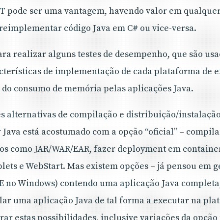
NET pode ser uma vantagem, havendo valor em qualquer
 reimplementar código Java em C# ou vice-versa.
a realizar alguns testes de desempenho, que são us
cterísticas de implementação de cada plataforma de e
s do consumo de memória pelas aplicações Java.
es alternativas de compilação e distribuição/instalaçã
 Java está acostumado com a opção “oficial” – compil
vos como JAR/WAR/EAR, fazer deployment em container
lets e WebStart. Mas existem opções – já pensou em 
E no Windows) contendo uma aplicação Java completa,
ar uma aplicação Java de tal forma a executar na pla
ar estas possibilidades, inclusive variações da opção 