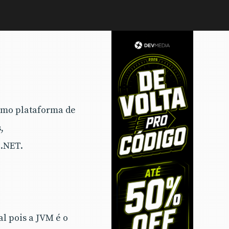
omo plataforma de
,
 .NET.
l pois a JVM é o