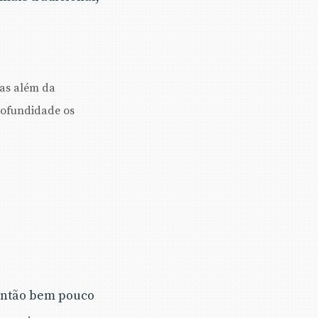
Mas além da
rofundidade os
 então bem pouco