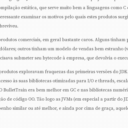
mpilação estática, que serve muito bem a linguagens como C
eressante examinar os motivos pelo quais estes produtos surg
breviveu.
rodutos comerciais, em geral bastante caros. Alguns tinham
 dólares; outros tinham um modelo de vendas bem estranho (
isava submeter seu bytecode à empresa, que devolvia o exec
produtos exploravam fraquezas das primeiras versões do JDK.
cesso às suas bibliotecas otimizadas para I/O e threads, esc
O BulletTrain era bem melhor em GC e nas bibliotecas numér
ão de código OO. Tão logo as JVMs (em especial a partir do J
enho similar ou até melhor, e ainda por cima de graça, aquel
;