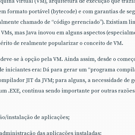
uina Virtual (VM), arquitetura de execução que traz
 em formato portável (bytecode) e com garantias de se
ualmente chamado de “código gerenciado”). Existiam 
 VMs, mas Java inovou em alguns aspectos (especialm
mérito de realmente popularizar o conceito de VM.
 deve-se à opção pela VM. Ainda assim, desde o começ
e iniciantes era: Dá para gerar um “programa compil
ompilador JIT da JVM; para alguns, a necessidade de 
 um .EXE, continua sendo importante por outras razõe
ção/instalação de aplicações;
/administração das aplicações instaladas;