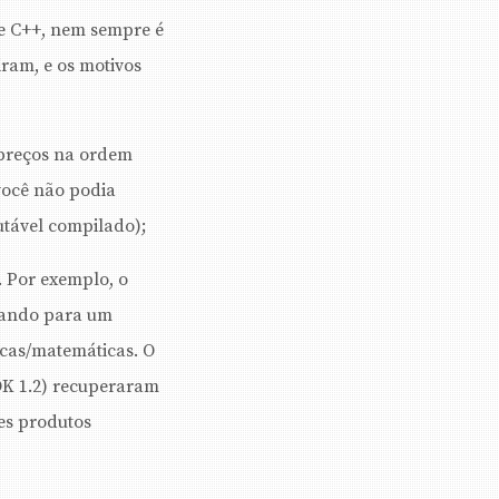
 e C++, nem sempre é
iram, e os motivos
 preços na ordem
você não podia
utável compilado);
 Por exemplo, o
alando para um
icas/matemáticas. O
DK 1.2) recuperaram
es produtos