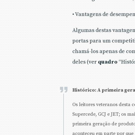
• Vantagens de desempe
Algumas destas vantagen
portas para um competiti
chamá-los apenas de comp
deles (ver
quadro
“Histó
Histórico: A primeira ger
Os leitores veteranos desta 
Supercede, GCJ e JET; os mai
primeira geração de produto
aconteceu em parte por que