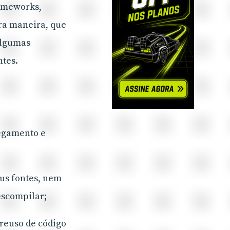
rameworks,
ra maneira, que
algumas
ntes.
regamento e
us fontes, nem
escompilar;
reuso de código