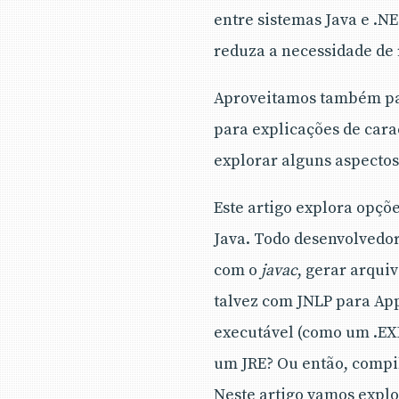
entre sistemas Java e .
reduza a necessidade de
Aproveitamos também par
para explicações de cara
explorar alguns aspecto
Este artigo explora opçõ
Java. Todo desenvolvedor
com o
javac
, gerar arqui
talvez com JNLP para App
executável (como um .EX
um JRE? Ou então, compil
Neste artigo vamos explor