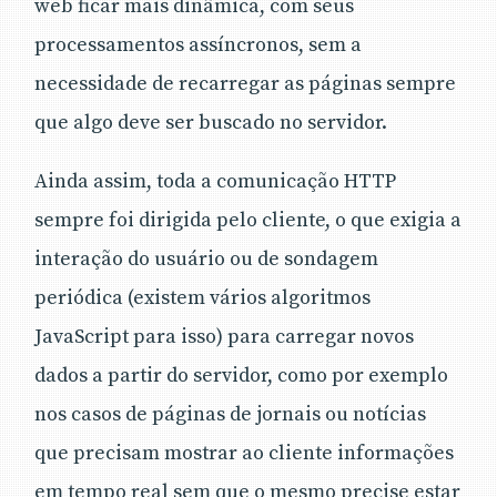
web ficar mais dinâmica, com seus
implementam tal recurso, bem como
processamentos assíncronos, sem a
entenderá como implementar todos os serviços
usando o SockJS, a API mais usada para
necessidade de recarregar as páginas sempre
WebSockets em JavaScript.
que algo deve ser buscado no servidor.
Ainda assim, toda a comunicação HTTP
sempre foi dirigida pelo cliente, o que exigia a
interação do usuário ou de sondagem
periódica (existem vários algoritmos
JavaScript para isso) para carregar novos
dados a partir do servidor, como por exemplo
nos casos de páginas de jornais ou notícias
que precisam mostrar ao cliente informações
em tempo real sem que o mesmo precise estar