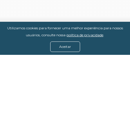
Utilizamos cookies para fornecer uma melhor experiência para nossos
usuários, consulte nossa
política de privacidade
.
Aceitar
Menu
Assine agora
Casos de sucesso
Baixe nosso e-book
Quem somos
FAQ - Fale conosco
Política de privacidade
Termos de uso
Política de estorno
DevMedia: 08.401.613/0001-42