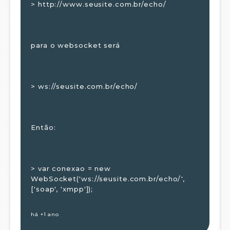
> http://www.seusite.com.br/echo/
para o websocket será
> ws://seusite.com.br/echo/
Então:
> var conexao = new
WebSocket('ws://seusite.com.br/echo/',
['soap', 'xmpp']);
há +1 ano