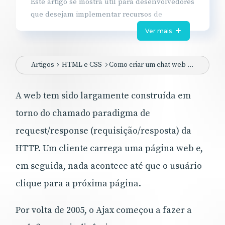
Este artigo se mostra útil para desenvolvedores
que desejam implementar recursos de
mensageria assíncrona full-duplex em suas
Ver mais
aplicações web via WebSockets.
A arquitetura full-duplex se caracteriza pelo
Artigos
HTML e CSS
Como criar um chat web com WebSockets, Spring e SockJS
envio e recebimento de mensagens ou outros
tipos de dados do cliente para o servidor e vice-
versa, quebrando o velho conceito HTTP onde
A web tem sido largamente construída em
as respostas só chegam ao cliente quando
torno do chamado paradigma de
requisitadas antes.
request/response (requisição/resposta) da
O exemplo mais comum disso está nos chats
web, já que precisamos saber sempre que
HTTP. Um cliente carrega uma página web e,
alguém enviou uma mensagem e não podemos
em seguida, nada acontece até que o usuário
recarregar o browser o tempo todo, pois o custo
clique para a próxima página.
disso seria muito alto.
Ao final deste você saberá como integrar suas
Por volta de 2005, o Ajax começou a fazer a
APIs tanto no front-end quanto no back-end,
verá que linguagens de programação