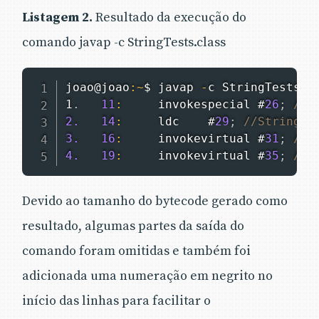
Listagem 2.
Resultado da execução do
comando javap -c StringTests.class
joao@joao
:
~
$ javap 
-
c 
StringTests
.
c
1
.
11
:
     invokespecial #
26
;
//M
2.
14
:
     ldc    #
29
;
//String t
3.
16
:
     invokevirtual #
31
;
//M
4.
19
:
     invokevirtual #
35
;
//M
Devido ao tamanho do bytecode gerado como
resultado, algumas partes da saída do
comando foram omitidas e também foi
adicionada uma numeração em negrito no
início das linhas para facilitar o