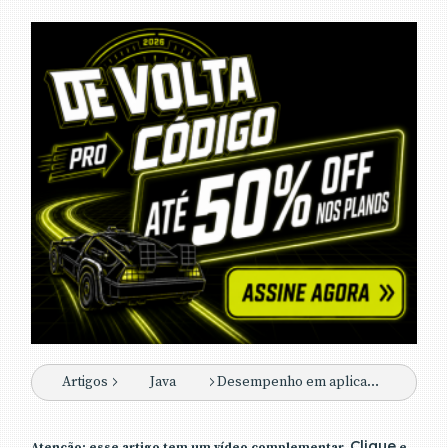
Artigos
Java
Desempenho em aplicações Java - Revista Java Magazine 102
Clique
Atenção: esse artigo tem um vídeo complementar.
e