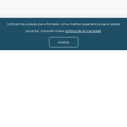
Utilizamos cookies para fornecer uma melhor experiência para nossos
usuários, consulte nossa
política de privacidade
.
Aceitar
Menu
Assine agora
Casos de sucesso
Baixe nosso e-book
Quem somos
FAQ - Fale conosco
Política de privacidade
Termos de uso
Política de estorno
DevMedia: 08.401.613/0001-42