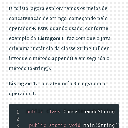
Dito isto, agora exploraremos os meios de
concatenação de Strings, começando pelo
operador
+
. Este, quando usado, conforme
exemplo da
Listagem 1
, faz com que o Java
crie uma instância da classe StringBuilder,
invoque o método append() e em seguida o
método toString().
Listagem
1
. Concatenando Strings com o
operador +.
public
class
ConcatenandoString
{
public
static
void
main
(
String
[
]
 a