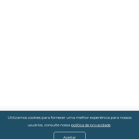
Utilizamos cookies para fornecer uma melhor experiência para nossos
usuários, consulte nossa
política de privacidade
.
Aceitar