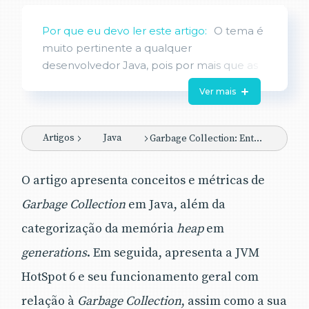
Por que eu devo ler este artigo:
O tema é
muito pertinente a qualquer
desenvolvedor Java, pois por mais que as
consequências de um processo de
Ver mais
Garbage Collection
mal configurado não
apareçam muito em ambiente de
desenvolvimento, certamente farão a
Artigos
Java
Garbage Collection: Entendendo e otimizando - Parte 1
diferença em ambiente de produção, e é
importante entender os motivos que
O artigo apresenta conceitos e métricas de
levam ao comportamento indesejado do
Garbage Collection
Garbage Collection
em Java, além da
quando submetido a
múltiplos processadores e grandes
categorização da memória
heap
em
quantidades de dados.
generations
. Em seguida, apresenta a JVM
HotSpot 6 e seu funcionamento geral com
relação à
Garbage Collection
, assim como a sua