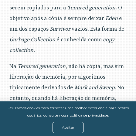
serem copiados para a
Tenured generation
. O
objetivo após a cópia é sempre deixar
Eden
e
um dos espaços
Survivor
vazios. Esta forma de
Garbage Collection
é conhecida como
copy
collection
.
Na
Tenured generation
, não há cópia, mas sim
liberação de memória, por algoritmos
tipicamente derivados de
Mark and Sweep
. No
entanto, quando há liberação de memória,
fica-se sujeito a problemas de fragmentação
Utilizamos cookies para fornecer uma melhor experiência para nossos
usuários, consulte nossa
política de privacidade
.
de memória.
Aceitar
Em termos de memória
heap
, fragmentação