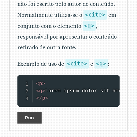
não foi escrito pelo autor do conteúdo.
Normalmente utiliza-se o
<cite>
em
conjunto com o elemento
<q>
,
responsável por apresentar o conteúdo
retirado de outra fonte.
Exemplo de uso de
<cite>
e
<q>
:
<
p
>
<
q
>
Lorem ipsum dolor sit amet, co
</
p
>
Run