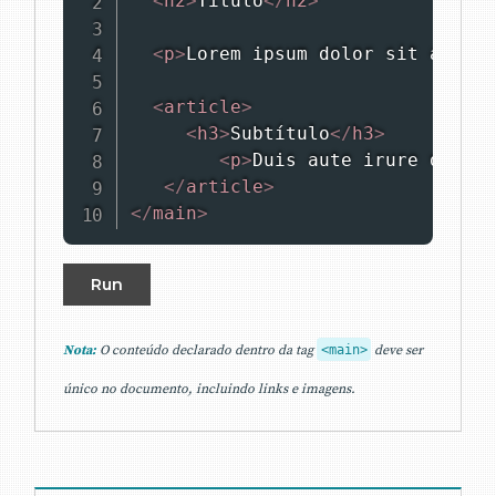
<
h2
>
Titulo
</
h2
>
<
p
>
Lorem ipsum dolor sit amet, 
<
article
>
<
h3
>
Subtítulo
</
h3
>
<
p
>
Duis aute irure dolor 
</
article
>
</
main
>
Run
Nota:
O conteúdo declarado dentro da tag
<main>
deve ser
único no documento, incluindo links e imagens.