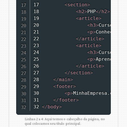
17         
<
section
>
18             
<
h2
>
PHP
</
h2
>
19             
<
article
>
20                 
<
h3
>
Curso bási
21                 
<
p
>
Conheça a l
22             
</
article
>
23             
<
article
>
24                 
<
h3
>
Curso de P
25                 
<
p
>
Aprenda a a
26             
</
article
>
27         
</
section
>
28     
</
main
>
29     
<
footer
>
30         
<
p
>
MinhaEmpresa.com.br
31     
</
footer
>
32 
</
body
>
Linhas 2 a 4: Aqui temos o cabeçalho da página, no
qual colocamos seu título principal.