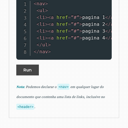
<
nav
>
<
ul
>
<
li
>
<
a
href
=
”#”
>
pagina 1
</
a
>
</
li
<
li
>
<
a
href
=
”#”
>
pagina 2
</
a
>
</
li
<
li
>
<
a
href
=
”#”
>
pagina 3
</
a
>
</
li
<
li
>
<
a
href
=
”#”
>
pagina 4
</
a
>
</
li
</
ul
>
</
nav
>
Run
Nota:
Podemos declarar o
<nav>
em qualquer lugar do
documento que contenha uma lista de links, inclusive no
<header>
.