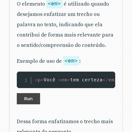
O elemento
<em>
é utilizado quando
desejamos enfatizar um trecho ou
palavra no texto, indicando que ela
contribui de forma mais relevante para
o sentido/compreensão do conteúdo.
Exemplo de uso de
<em>
:
<
p
>
Você 
<
em
>
tem certeza
</
em
>
 que 
Run
Dessa forma enfatizamos o trecho mais
relevante da pergunta.