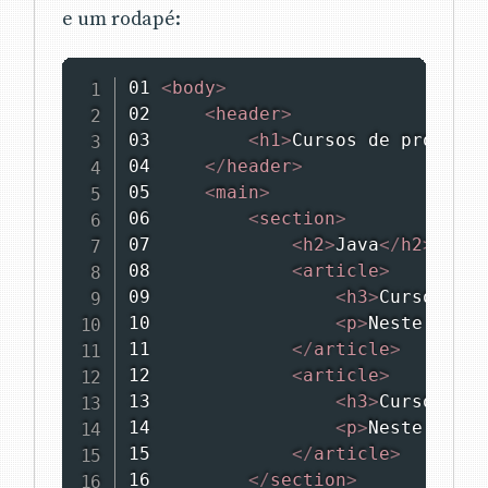
e um rodapé:
01 
<
body
>
02     
<
header
>
03         
<
h1
>
Cursos de programa
04     
</
header
>
05     
<
main
>
06         
<
section
>
07             
<
h2
>
Java
</
h2
>
08             
<
article
>
09                 
<
h3
>
Curso de J
10                 
<
p
>
Neste curso
11             
</
article
>
12             
<
article
>
13                 
<
h3
>
Curso de S
14                 
<
p
>
Neste curso
15             
</
article
>
16         
</
section
>