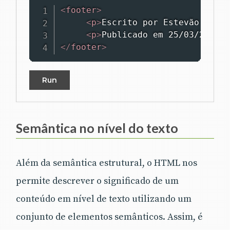
<
footer
>
<
p
>
Escrito por Estevão Dias
<
<
p
>
Publicado em 25/03/2017 
<
</
footer
>
Run
Semântica no nível do texto
Além da semântica estrutural, o HTML nos
permite descrever o significado de um
conteúdo em nível de texto utilizando um
conjunto de elementos semânticos. Assim, é