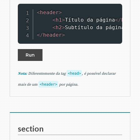
<
header
>
<
h1
>
Título da página
</
h1
>
<
h2
>
Subtítulo da página
</
h2
>
</
header
>
Run
Nota:
Diferentemente da tag
<head>
, é possível declarar
mais de um
<header>
por página.
section