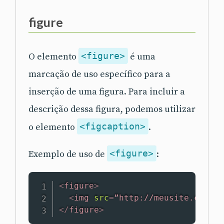
figure
O elemento
<figure>
é uma
marcação de uso específico para a
inserção de uma figura. Para incluir a
descrição dessa figura, podemos utilizar
o elemento
<figcaption>
.
Exemplo de uso de
<figure>
:
<
figure
>
<
img
src
=
”http://meusite.com.br
</
figure
>