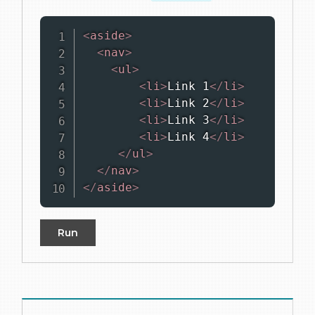
<
aside
>
<
nav
>
<
ul
>
<
li
>
Link 1
</
li
>
<
li
>
Link 2
</
li
>
<
li
>
Link 3
</
li
>
<
li
>
Link 4
</
li
>
</
ul
>
</
nav
>
</
aside
>
Run