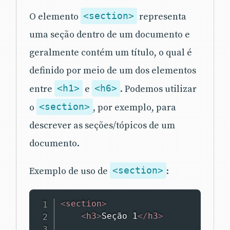
O elemento
<section>
representa
uma seção dentro de um documento e
geralmente contém um título, o qual é
definido por meio de um dos elementos
entre
<h1>
e
<h6>
. Podemos utilizar
o
<section>
, por exemplo, para
descrever as seções/tópicos de um
documento.
Exemplo de uso de
<section>
:
<
section
>
<
h3
>
Seção 1
</
h3
>