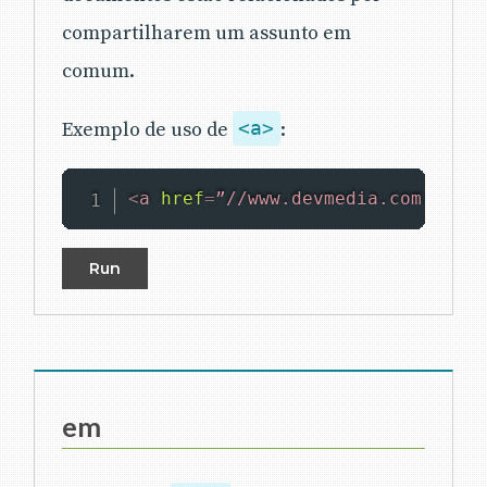
compartilharem um assunto em
comum.
Exemplo de uso de
<a>
:
<
a
href
=
”//www.devmedia.com.br”
a
Run
em