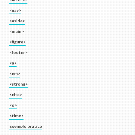
<nav>
<aside>
<main>
<figure>
<footer>
<a>
<em>
<strong>
<cite>
<q>
<time>
Exemplo prático