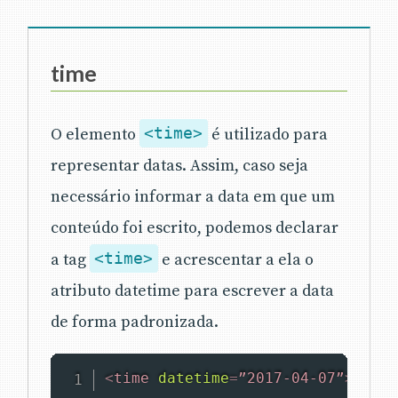
time
O elemento
<time>
é utilizado para
representar datas. Assim, caso seja
necessário informar a data em que um
conteúdo foi escrito, podemos declarar
a tag
<time>
e acrescentar a ela o
atributo datetime para escrever a data
de forma padronizada.
<
time
datetime
=
”2017-04-07”
>
4/7
</