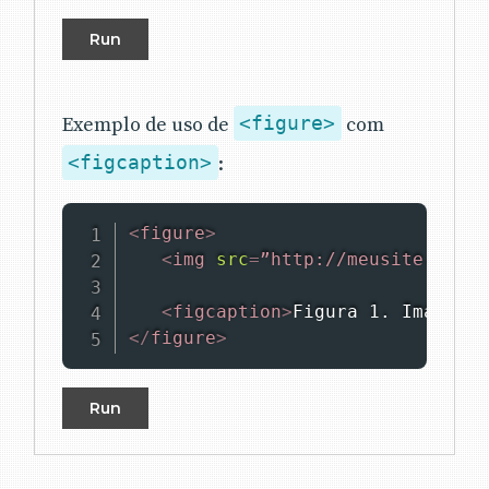
Run
Exemplo de uso de
<figure>
com
<figcaption>
:
<
figure
>
<
img
src
=
”http://meusite.com.b
<
figcaption
>
Figura 1. Imagem
</
</
figure
>
Run