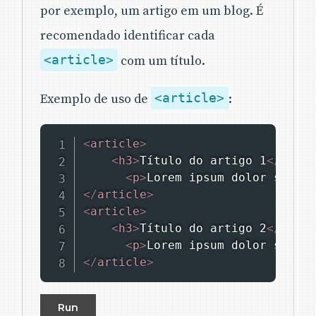
por exemplo, um artigo em um blog. É
recomendado identificar cada
<article>
com um título.
Exemplo de uso de
<article>
:
<
article
>
<
h3
>
Título do artigo 1
</
h3
>
<
p
>
Lorem ipsum dolor sit am
</
article
>
<
article
>
<
h3
>
Título do artigo 2
</
h3
>
<
p
>
Lorem ipsum dolor sit am
</
article
>
Run