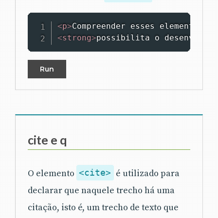
<
p
>
<
strong
>
possibilita o desenvolvim
Run
cite e q
O elemento
<cite>
é utilizado para
declarar que naquele trecho há uma
citação, isto é, um trecho de texto que