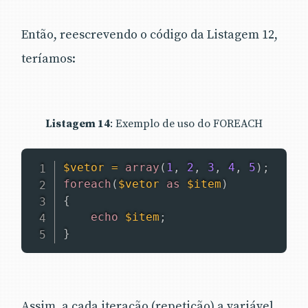
Então, reescrevendo o código da Listagem 12,
teríamos:
Listagem 14
: Exemplo de uso do FOREACH
$vetor
=
array
(
1
,
2
,
3
,
4
,
5
)
;
foreach
(
$vetor
as
$item
)
{
echo
$item
;
}
Assim, a cada iteração (repetição) a variável