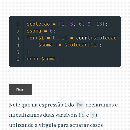
$colecao
=
[
1
,
3
,
6
,
9
,
13
]
;
$soma
=
0
;
for
(
$i
=
0
,
$j
=
count
(
$colecao
)
;
$
$soma
+
=
$colecao
[
$i
]
;
}
echo
$soma
;
Run
Note que na expressão 1 do
declaramos e
for
inicializamos duas variáveis (
e
)
i
j
utilizando a vírgula para separar esses