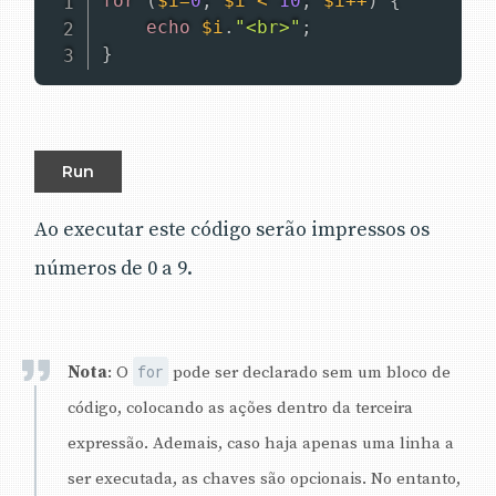
for
(
$i
=
0
;
$i
<
10
;
$i
++
)
{
echo
$i
.
"<br>"
;
}
Run
Ao executar este código serão impressos os
números de 0 a 9.
for
Nota
: O
pode ser declarado sem um bloco de
código, colocando as ações dentro da terceira
expressão. Ademais, caso haja apenas uma linha a
ser executada, as chaves são opcionais. No entanto,