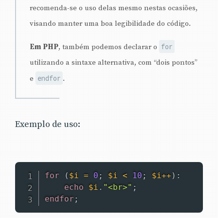
recomenda-se o uso delas mesmo nestas ocasiões,
visando manter uma boa legibilidade do código.
for
Em PHP
, também podemos declarar o
utilizando a sintaxe alternativa, com “dois pontos”
endfor
e
.
Exemplo de uso:
for
(
$i
=
0
;
$i
<
10
;
$i
++
)
:
echo
$i
.
"<br>"
;
endfor
;