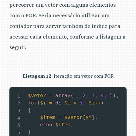
percorrer um vetor com alguns elementos
com o FOR. Seria necessário utilizar um
contador para servir também de índice para
acessar cada elemento, conforme a listagem a
seguir.
Listagem 12
: Iteração em vetor com FOR
$vetor
=
array
(
1
,
2
,
3
,
4
,
5
)
;
for
(
$i
=
0
;
$i
<
5
;
$i
++
)
{
$item
=
$vetor
[
$i
]
;
echo
$item
;
}