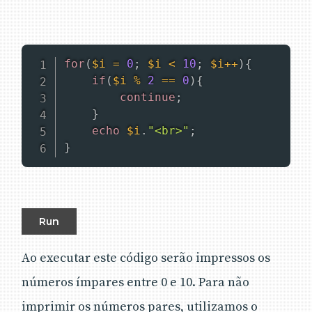
for
(
$i
=
0
;
$i
<
10
;
$i
++
)
{
if
(
$i
%
2
==
0
)
{
continue
;
}
echo
$i
.
"<br>"
;
}
Run
Ao executar este código serão impressos os
números ímpares entre 0 e 10. Para não
imprimir os números pares, utilizamos o