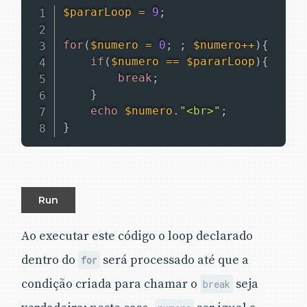
$pararLoop
=
9
;
for
(
$numero
=
0
;
;
$numero
++
)
{
if
(
$numero
==
$pararLoop
)
{
break
;
}
echo
$numero
.
"<br>"
;
}
Run
Ao executar este código o loop declarado
dentro do
será processado até que a
for
condição criada para chamar o
seja
break