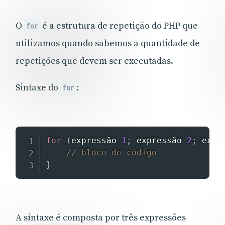
O
é a estrutura de repetição do PHP que
for
utilizamos quando sabemos a quantidade de
repetições que devem ser executadas.
Sintaxe do
:
for
for
(
expressão 
1
;
 expressão 
2
;
 expr
// bloco de código
}
A sintaxe é composta por três expressões