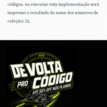
códigos. Ao executar esta implementação será
impresso o resultado da soma dos números da
coleção: 32.