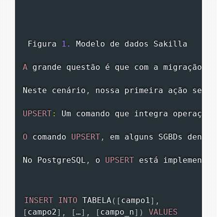
Figura
1.
Modelo
 de dados 
Sakilla
A
 grande questão é que com a migração pa
Neste
 cenário
,
 nossa primeira ação será 
UPSERT
:
Um
 comando que integra operações
O
 comando 
UPSERT
,
 em alguns 
SGBDs
 denomi
No
PostgreSQL
,
 o 
UPSERT
 está implementad
INSERT
INTO
TABELA
(
[
campo1
]
,
[
campo2
]
,
[
…
]
,
[
campo_n
]
)
VALUES