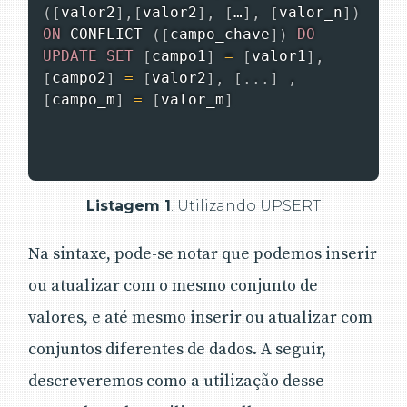
(
[
valor2
]
,
[
valor2
]
,
[
…
]
,
[
valor_n
]
)
ON
CONFLICT
(
[
campo_chave
]
)
DO
UPDATE
SET
[
campo1
]
=
[
valor1
]
,
[
campo2
]
=
[
valor2
]
,
[
.
.
.
]
,
[
campo_m
]
=
[
valor_m
]
Listagem 1
. Utilizando UPSERT
Na sintaxe, pode-se notar que podemos inserir
ou atualizar com o mesmo conjunto de
valores, e até mesmo inserir ou atualizar com
conjuntos diferentes de dados. A seguir,
descreveremos como a utilização desse