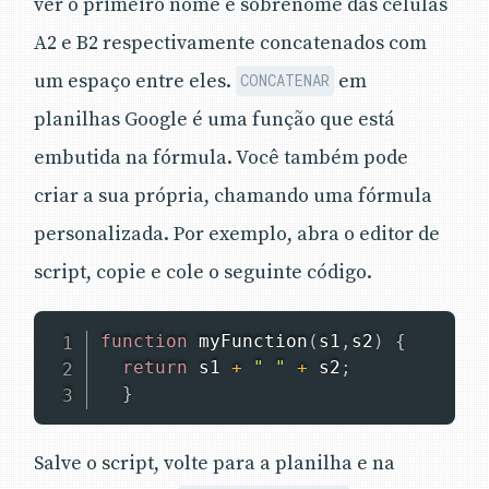
ver o primeiro nome e sobrenome das células
A2 e B2 respectivamente concatenados com
um espaço entre eles.
em
CONCATENAR
planilhas Google é uma função que está
embutida na fórmula. Você também pode
criar a sua própria, chamando uma fórmula
personalizada. Por exemplo, abra o editor de
script, copie e cole o seguinte código.
function
myFunction
(
s1
,
s2
)
{
return
 s1 
+
" "
+
 s2
;
}
Salve o script, volte para a planilha e na