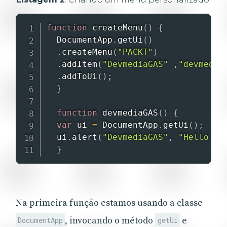
function
createMenu
(
)
{
DocumentApp
.
getUi
(
)
.
createMenu
(
"PACKT"
)
.
addItem
(
"DevmediaGAS"
,
"devmedia
.
addToUi
(
)
;
}
function
devmediaGAS
(
)
{
var
 ui 
=
DocumentApp
.
getUi
(
)
;
  ui
.
alert
(
"DevmediaGAS"
,
"Hello Wo
}
Na primeira função estamos usando a classe
, invocando o método
e
DocumentApp
getUi