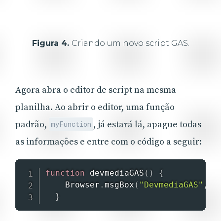
Figura 4.
Criando um novo script GAS.
Agora abra o editor de script na mesma
planilha. Ao abrir o editor, uma função
padrão,
, já estará lá, apague todas
myFunction
as informações e entre com o código a seguir:
function
devmediaGAS
(
)
{
Browser
.
msgBox
(
"DevmediaGAS"
,
"
}