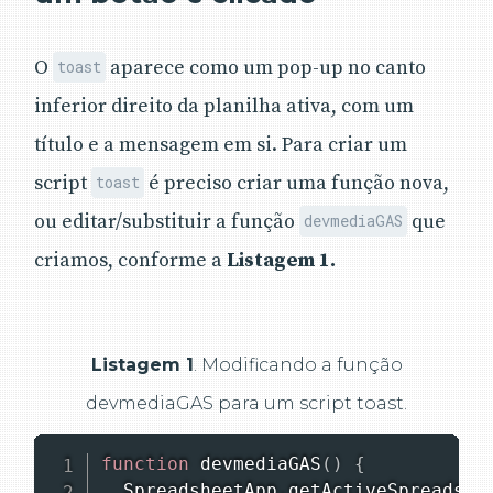
O
aparece como um pop-up no canto
toast
inferior direito da planilha ativa, com um
título e a mensagem em si. Para criar um
script
é preciso criar uma função nova,
toast
ou editar/substituir a função
que
devmediaGAS
criamos, conforme a
Listagem 1.
Listagem 1
. Modificando a função
devmediaGAS para um script toast.
function
devmediaGAS
(
)
{
SpreadsheetApp
.
getActiveSpreadshe