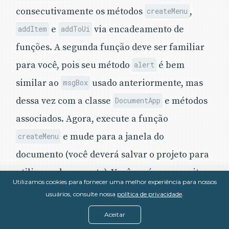
consecutivamente os métodos
,
createMenu
e
via encadeamento de
addItem
addToUi
funções. A segunda função deve ser familiar
para você, pois seu método
é bem
alert
similar ao
usado anteriormente, mas
msgBox
dessa vez com a classe
e métodos
DocumentApp
associados. Agora, execute a função
e mude para a janela do
createMenu
documento (você deverá salvar o projeto para
utilizar o documento). Você verá um novo item
Utilizamos cookies para fornecer uma melhor experiência para nossos
no menu chamado PACKT ao lado da opção
usuários, consulte nossa
política de privacidade
.
Ajuda.
Aceitar