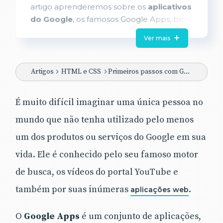
artigo aprenderemos sobre os
aplicativos
do Google
, os famosos Google Apps, bem
como os scripts da linguagem que o
Ver mais
mesmo disponibiliza,
baseada em
, para implementar as nossas
JavaScript
Artigos
HTML e CSS
Primeiros passos com Google Apps Script
regras e aplicações online. O leitor verá
como criar uma função de forma
personalizada, consumir os serviços mais
É muito difícil imaginar uma única pessoa no
essenciais da suíte do Google, bem como
mundo que não tenha utilizado pelo menos
praticar via exemplos práticos a forma
um dos produtos ou serviços do Google em sua
como tudo funciona integradamente. Isso
tudo será útil na integração de suas
vida. Ele é conhecido pelo seu famoso motor
aplicações web de forma mais rápida e
de busca, os vídeos do portal YouTube e
simples com os produtos Google, sem
necessitar sequer uma IDE ou ferramentas
também por suas inúmeras
.
aplicações web
desktop para tal.
O
Google Apps
é um conjunto de aplicações,