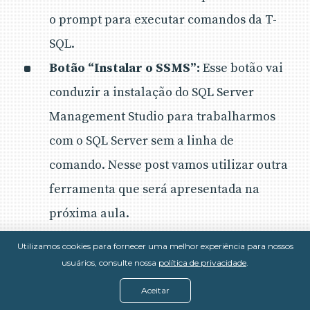
o prompt para executar comandos da T-
SQL.
Botão “Instalar o SSMS”:
Esse botão vai
conduzir a instalação do SQL Server
Management Studio para trabalharmos
com o SQL Server sem a linha de
comando. Nesse post vamos utilizar outra
ferramenta que será apresentada na
próxima aula.
Nome da instância:
Para cada instalação
Utilizamos cookies para fornecer uma melhor experiência para nossos
de SQL Server temos uma instância.
usuários, consulte nossa
política de privacidade
.
Podemos ter diversas instâncias de SQL
Aceitar