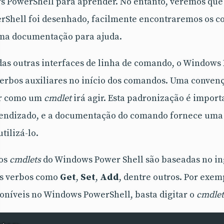
 PowerShell para aprender. No entanto, veremos que 
Shell foi desenhado, facilmente encontraremos os 
ma documentação para ajuda.
das outras interfaces de linha de comando, o Windows 
erbos auxiliares no início dos comandos. Uma conven
er como um
cmdlet
irá agir. Esta padronização é import
prendizado, e a documentação do comando fornece uma
tilizá-lo.
dos
cmdlets
do Windows Power Shell são baseadas no ing
os verbos como
Get
,
Set
,
Add
, dentre outros. Por exem
oníveis no Windows PowerShell, basta digitar o
cmdlet