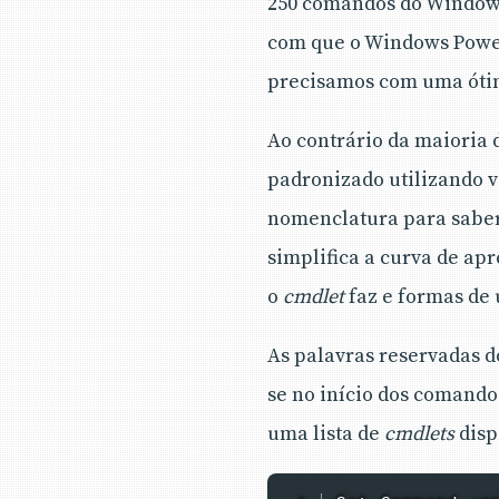
250 comandos do Windows
com que o Windows Power
precisamos com uma óti
Ao contrário da maioria 
padronizado utilizando v
nomenclatura para sab
simplifica a curva de a
o
cmdlet
faz e formas de u
As palavras reservadas 
se no início dos comand
uma lista de
cmdlets
disp