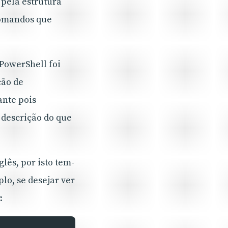
pela estrutura
comandos que
PowerShell foi
ção de
ante pois
 descrição do que
lês, por isto tem-
plo, se desejar ver
: