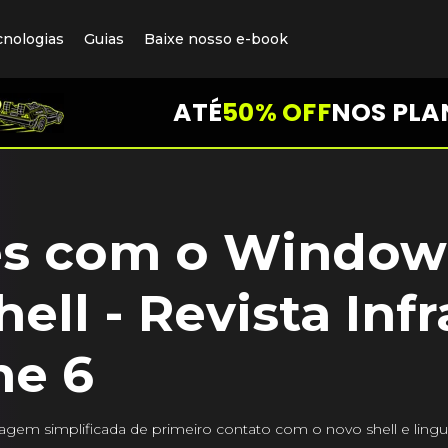
cnologias
Guias
Baixe nosso e-book
ATÉ
50% OFF
NOS PLA
es com o Window
ll - Revista Infr
ne 6
dagem simplificada de primeiro contato com o novo shell e ling