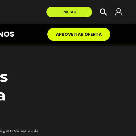
INICIAR
NOS
APROVEITAR OFERTA
s
a
uagem de script da