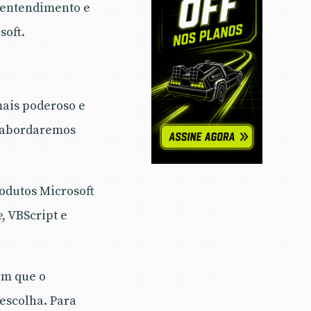
 entendimento e
soft.
ais poderoso e
ue abordaremos
odutos Microsoft
e
, VBScript e
om que o
escolha. Para