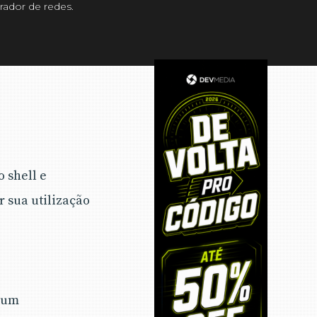
trador de redes.
 shell e
r sua utilização
m um