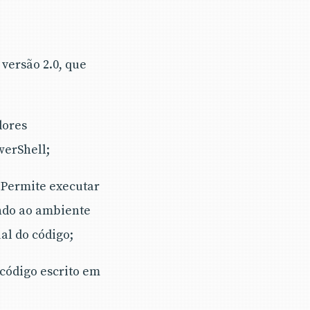
versão 2.0, que
dores
werShell;
Permite executar
indo ao ambiente
al do código;
 código escrito em