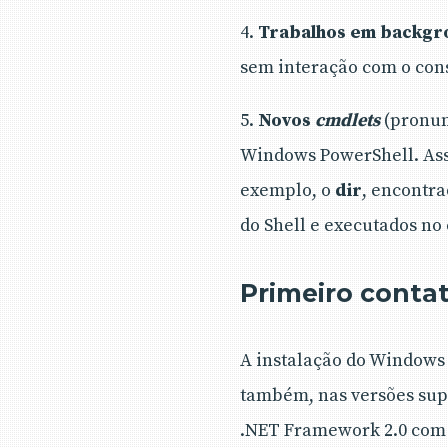
4.
Trabalhos em backgr
sem interação com o con
5.
Novos
cmdlets
(pronu
Windows PowerShell. Ass
exemplo, o
dir
, encontr
do Shell e executados no
Primeiro conta
A instalação do Windows 
também, nas versões supe
.NET Framework 2.0 com S