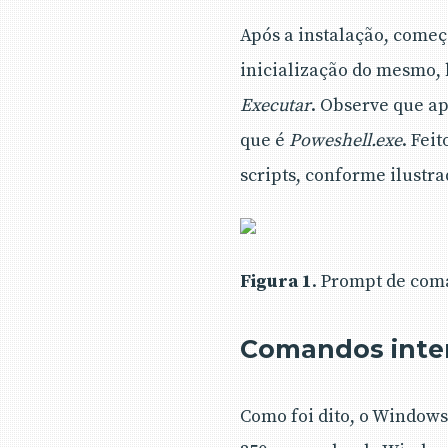
Após a instalação, come
inicialização do mesmo, 
Executar
. Observe que ap
que é
Poweshell.exe
. Fei
scripts, conforme ilustr
Figura 1
. Prompt de com
Comandos inte
Como foi dito, o Window