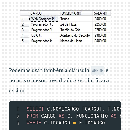
Podemos usar também a cláusula
e
WHERE
termos o mesmo resultado. O script ficará
assim:
SELECT
 C
.
NOMECARGO 
[
CARGO
]
,
 F
.
NOMEF
FROM
 CARGO 
AS
 C
,
 FUNCIONARIO 
AS
WHERE
 C
.
IDCARGO 
=
 F
.
IDCARGO