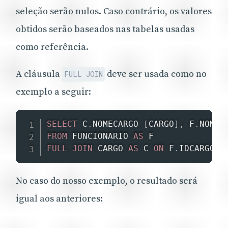
seleção serão nulos. Caso contrário, os valores
obtidos serão baseados nas tabelas usadas
como referência.
A cláusula
deve ser usada como no
FULL JOIN
exemplo a seguir:
SELECT
 C
.
NOMECARGO 
[
CARGO
]
,
 F
.
NOMEF
FROM
 FUNCIONARIO 
AS
FULL
JOIN
 CARGO 
AS
 C 
ON
 F
.
IDCARGO 
=
No caso do nosso exemplo, o resultado será
igual aos anteriores: