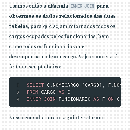
Usamos então a
cláusula
para
INNER JOIN
obtermos os dados relacionados das duas
tabelas
, para que sejam retornados todos os
cargos ocupados pelos funcionários, bem
como todos os funcionários que
desempenham algum cargo. Veja como isso é
feito no script abaixo:
SELECT
 C
.
NOMECARGO 
[
CARGO
]
,
 F
.
NOMEF
FROM
 CARGO 
AS
INNER
JOIN
 FUNCIONARIO 
AS
 F 
ON
 C
.
ID
Nossa consulta terá o seguinte retorno: