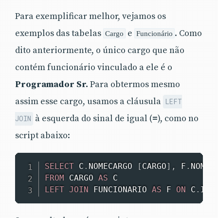
Para exemplificar melhor, vejamos os
exemplos das tabelas
e
. Como
Cargo
Funcionário
dito anteriormente, o único cargo que não
contém funcionário vinculado a ele é o
Programador Sr.
Para obtermos mesmo
assim esse cargo, usamos a cláusula
LEFT
à esquerda do sinal de igual (
=
), como no
JOIN
script abaixo:
SELECT
 C
.
NOMECARGO 
[
CARGO
]
,
 F
.
NOMEF
FROM
 CARGO 
AS
LEFT
JOIN
 FUNCIONARIO 
AS
 F 
ON
 C
.
IDC