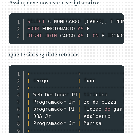
Assim, devemos usar o script abaixo:
SELECT
 C
.
NOMECARGO 
[
CARGO
]
,
 F
.
NOMEF
FROM
 FUNCIONARIO 
AS
RIGHT
JOIN
 CARGO 
AS
 C 
ON
 F
.
IDCARGO 
Que terá o seguinte retorno:
+
----------------+--------------+--
|
 cargo          
|
 func         
|
 s
+
----------------+--------------+--
|
 Web Designer PI
|
 tiririca     
|
2
|
 Programador Jr 
|
 ze da pizza  
|
2
|
 programador PI 
|
 Tiozao 
do
 gas
|
2
|
 DBA Jr         
|
 Adalberto    
|
2
|
 Programador Jr 
|
 Marisa       
|
2
+
----------------+--------------+--