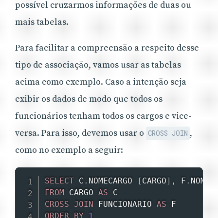
possível cruzarmos informações de duas ou
mais tabelas.
Para facilitar a compreensão a respeito desse
tipo de associação, vamos usar as tabelas
acima como exemplo. Caso a intenção seja
exibir os dados de modo que todos os
funcionários tenham todos os cargos e vice-
versa. Para isso, devemos usar o
,
CROSS JOIN
como no exemplo a seguir:
SELECT
 C
.
NOMECARGO 
[
CARGO
]
,
 F
.
NOMEF
FROM
 CARGO 
AS
CROSS
JOIN
 FUNCIONARIO 
AS
ORDER
BY
1