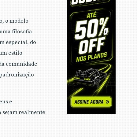
o, o modelo
uma filosofia
m especial, do
um estilo
e da comunidade
 padronização
ens e
to sejam realmente