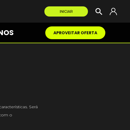
INICIAR
NOS
APROVEITAR OFERTA
racterísticas. Será
 com o