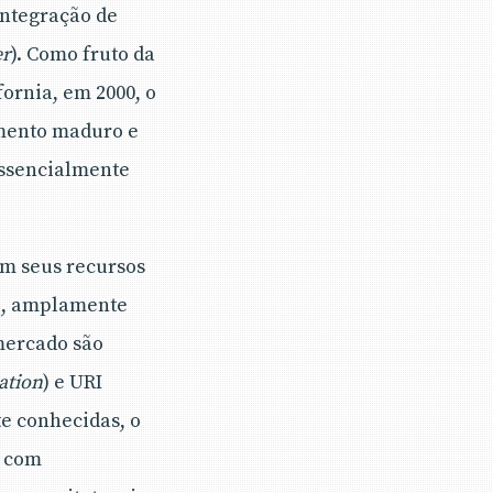
integração de
er
). Como fruto da
fornia, em 2000, o
mento maduro e
essencialmente
em seus recursos
o, amplamente
 mercado são
ation
) e URI
te conhecidas, o
e com