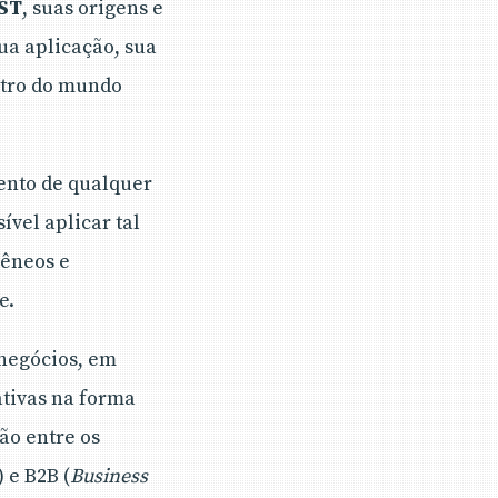
EST
, suas origens e
ua aplicação, sua
ntro do mundo
ento de qualquer
ível aplicar tal
gêneos e
e.
 negócios, em
tivas na forma
ão entre os
) e B2B (
Business