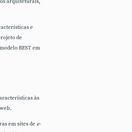
s arquiteturais,
acterísticas e
rojeto de
o modelo REST em
aracterísticas às
 web
.
ras em sites de
e-