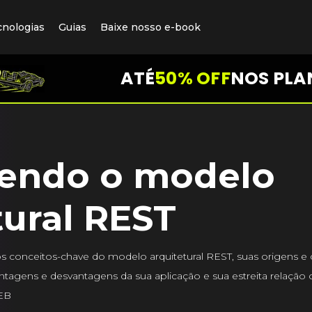
cnologias
Guias
Baixe nosso e-book
ATÉ
50% OFF
NOS PLA
endo o modelo
tural REST
 conceitos-chave do modelo arquitetural REST, suas origens e ca
antagens e desvantagens da sua aplicação e sua estreita relação
EB