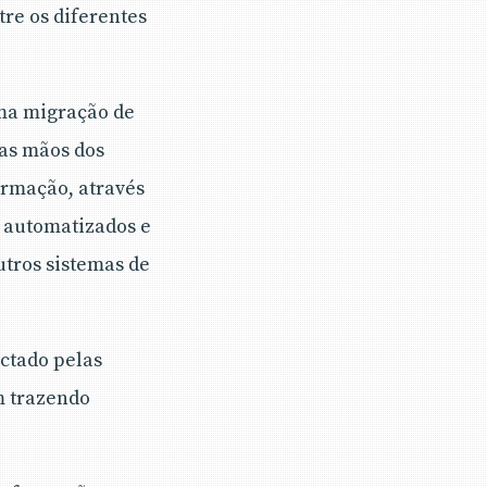
re os diferentes
ma migração de
nas mãos dos
ormação, através
m automatizados e
utros sistemas de
ctado pelas
m trazendo