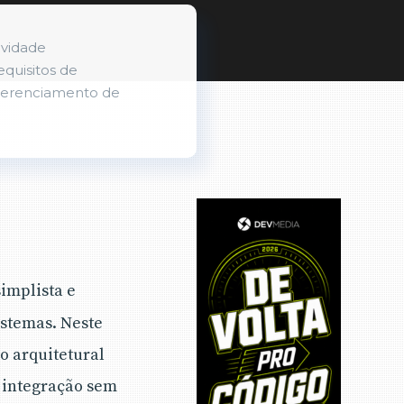
ividade
equisitos de
 gerenciamento de
implista e
istemas. Neste
o arquitetural
 integração sem