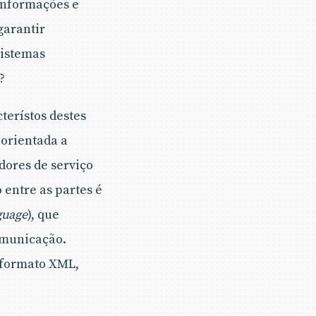
informações e
garantir
sistemas
?
terístos destes
 orientada a
dores de serviço
entre as partes é
guage
), que
omunicação.
 formato XML,