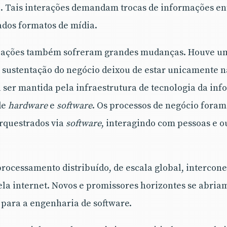
o. Tais interações demandam trocas de informações ent
ados formatos de mídia.
izações também sofreram grandes mudanças. Houve u
 sustentação do negócio deixou de estar unicamente 
 ser mantida pela infraestrutura de tecnologia da inf
de
hardware
e
software
. Os processos de negócio fora
rquestrados via
software
, interagindo com pessoas e o
ocessamento distribuído, de escala global, intercone
ela internet. Novos e promissores horizontes se abria
 para a engenharia de software.